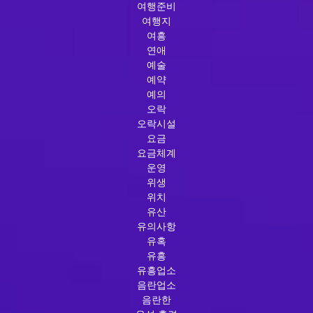
여행준비
여행지
여흥
연애
예술
예약
예의
오락
오락시설
요금
요금체계
운영
위생
위치
유산
유의사항
유혹
유흥
유흥업소
음란업소
음란한