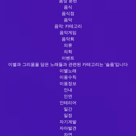
음성 훈련
음식
음식점
음악
음악: 카테고리
음악게임
음악회
의류
의학
이벤트
이별과 그리움을 담은 노래들과 관련된 카테고리는 '슬픔'입니다
이별노래
이용수칙
이용정보
인내
인연
인테리어
일간
일정
자기계발
자아발견
자연