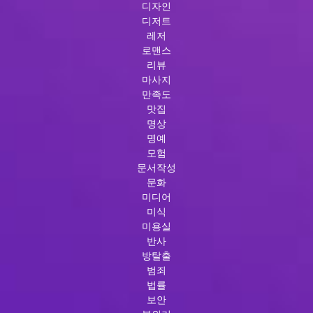
디자인
디저트
레저
로맨스
리뷰
마사지
만족도
맛집
명상
명예
모험
문서작성
문화
미디어
미식
미용실
반사
방탈출
범죄
법률
보안