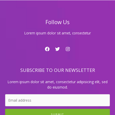
호
빠
티
씨
Follow Us
지
금
바
Lorem ipsum dolor sit amet, consectetur
로
예
약
하
세
요
SUBSCRIBE TO OUR NEWSLETTER
Lorem ipsum dolor sit amet, consectetur adipisicing elit, sed
do eiusmod.
SUBMIT