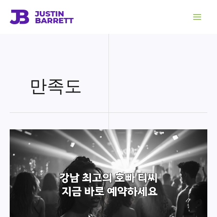
콘
텐
츠
로
건
너
뛰
기
만족도