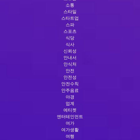
소통
스타일
스타트업
스파
스포츠
식당
식사
신뢰성
안내서
안식처
안전
안전성
안전수칙
안주음료
야경
업계
에티켓
엔터테인먼트
여가
여가생활
여행