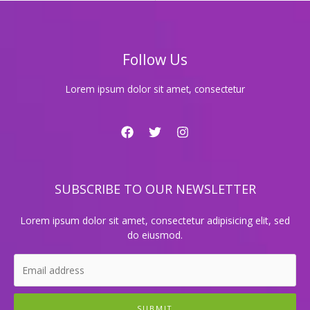
비
밀,
모
두
Follow Us
가
몰
랐
Lorem ipsum dolor sit amet, consectetur
던
이
야
기
공
개!
SUBSCRIBE TO OUR NEWSLETTER
Lorem ipsum dolor sit amet, consectetur adipisicing elit, sed
do eiusmod.
SUBMIT