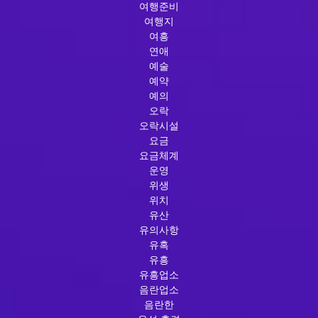
여행준비
여행지
여흥
연애
예술
예약
예의
오락
오락시설
요금
요금체계
운영
위생
위치
유산
유의사항
유혹
유흥
유흥업소
음란업소
음란한