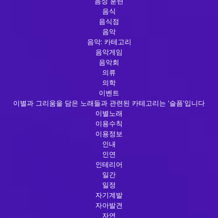
음성 훈련
음식
음식점
음악
음악: 카테고리
음악게임
음악회
의류
의학
이벤트
이별과 그리움을 담은 노래들과 관련된 카테고리는 '슬픔'입니다
이별노래
이용수칙
이용정보
인내
인연
인테리어
일간
일정
자기계발
자아발견
자연