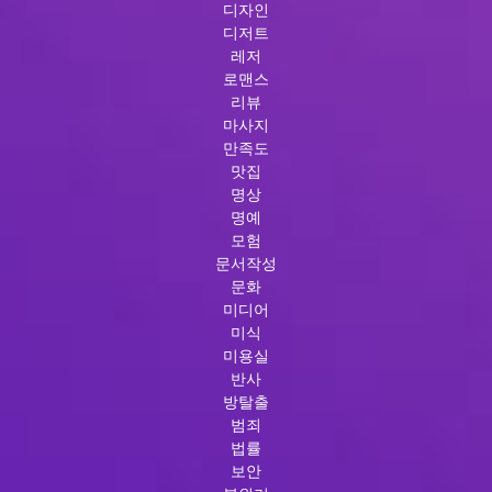
디자인
디저트
레저
로맨스
리뷰
마사지
만족도
맛집
명상
명예
모험
문서작성
문화
미디어
미식
미용실
반사
방탈출
범죄
법률
보안