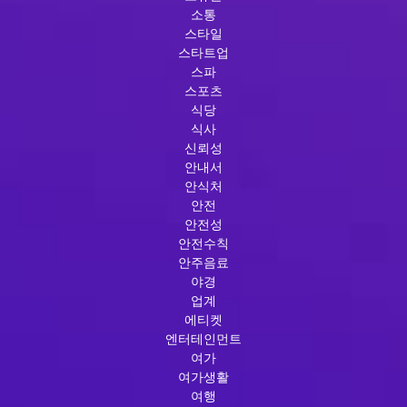
소통
스타일
스타트업
스파
스포츠
식당
식사
신뢰성
안내서
안식처
안전
안전성
안전수칙
안주음료
야경
업계
에티켓
엔터테인먼트
여가
여가생활
여행