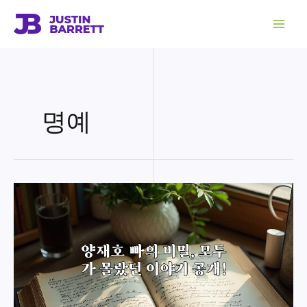
콘
텐
츠
로
건
너
뛰
기
명예