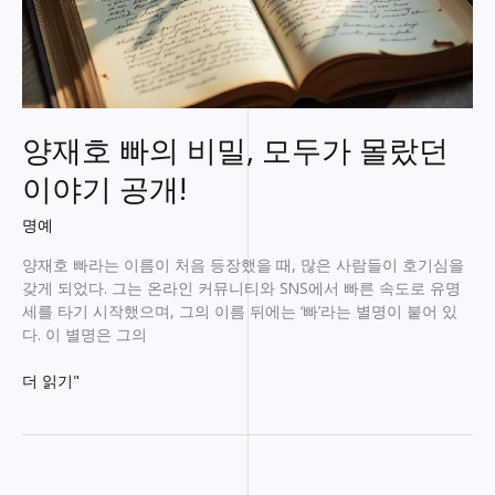
양재호 빠의 비밀, 모두가 몰랐던
이야기 공개!
명예
양재호 빠라는 이름이 처음 등장했을 때, 많은 사람들이 호기심을
갖게 되었다. 그는 온라인 커뮤니티와 SNS에서 빠른 속도로 유명
세를 타기 시작했으며, 그의 이름 뒤에는 ‘빠’라는 별명이 붙어 있
다. 이 별명은 그의
양
더 읽기"
재
호
빠
의