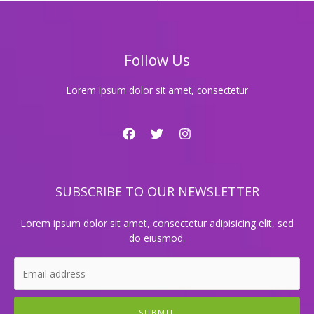
도
파
민
을
Follow Us
자
극
하
Lorem ipsum dolor sit amet, consectetur
는
비
밀
SUBSCRIBE TO OUR NEWSLETTER
Lorem ipsum dolor sit amet, consectetur adipisicing elit, sed
do eiusmod.
SUBMIT