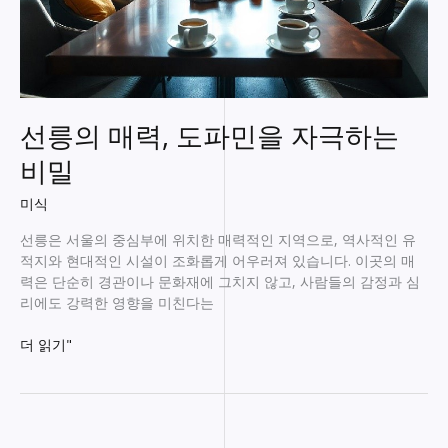
선릉의 매력, 도파민을 자극하는
비밀
미식
선릉은 서울의 중심부에 위치한 매력적인 지역으로, 역사적인 유
적지와 현대적인 시설이 조화롭게 어우러져 있습니다. 이곳의 매
력은 단순히 경관이나 문화재에 그치지 않고, 사람들의 감정과 심
리에도 강력한 영향을 미친다는
선
더 읽기"
릉
의
매
력,