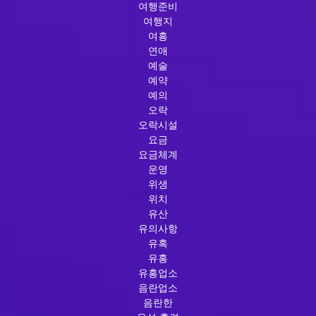
여행준비
여행지
여흥
연애
예술
예약
예의
오락
오락시설
요금
요금체계
운영
위생
위치
유산
유의사항
유혹
유흥
유흥업소
음란업소
음란한