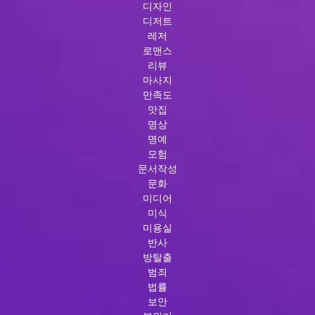
디자인
디저트
레저
로맨스
리뷰
마사지
만족도
맛집
명상
명예
모험
문서작성
문화
미디어
미식
미용실
반사
방탈출
범죄
법률
보안