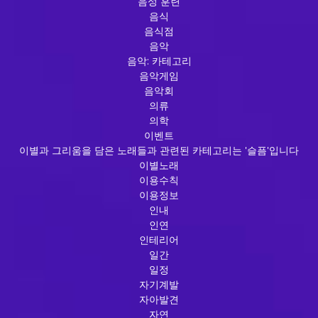
음성 훈련
음식
음식점
음악
음악: 카테고리
음악게임
음악회
의류
의학
이벤트
이별과 그리움을 담은 노래들과 관련된 카테고리는 '슬픔'입니다
이별노래
이용수칙
이용정보
인내
인연
인테리어
일간
일정
자기계발
자아발견
자연