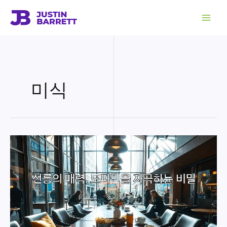
콘
텐
츠
로
건
너
뛰
기
미식