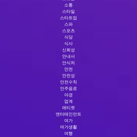
소통
스타일
스타트업
스파
스포츠
식당
식사
신뢰성
안내서
안식처
안전
안전성
안전수칙
안주음료
야경
업계
에티켓
엔터테인먼트
여가
여가생활
여행