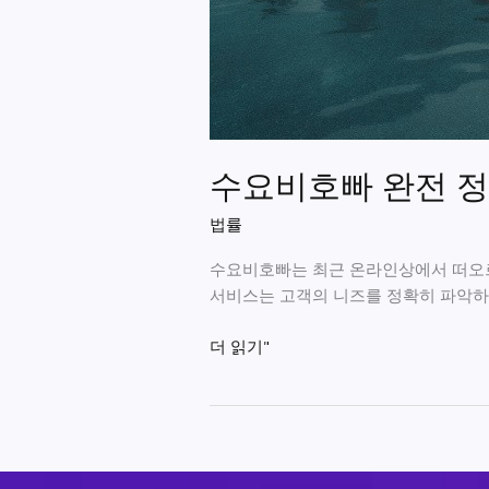
수요비호빠 완전 정
법률
수요비호빠는 최근 온라인상에서 떠오르
서비스는 고객의 니즈를 정확히 파악하
수
더 읽기"
요
비
호
빠
완