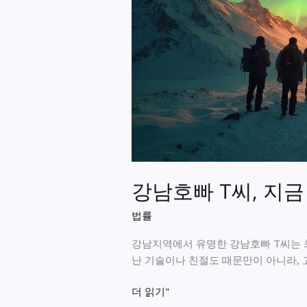
끽
하
세
요
강남호빠 T씨, 지금
법률
강남지역에서 유명한 강남호빠 T씨는 최
난 기술이나 친절도 때문만이 아니라,
강
더 읽기"