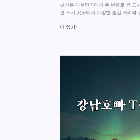
부산은 대한민국에서 두 번째로 큰 도시
면 도시 곳곳에서 다양한 즐길 거리와 
부
더 읽기"
산
최
고
의
룸
싸
롱
추
천!
특
별
한
밤
을
만