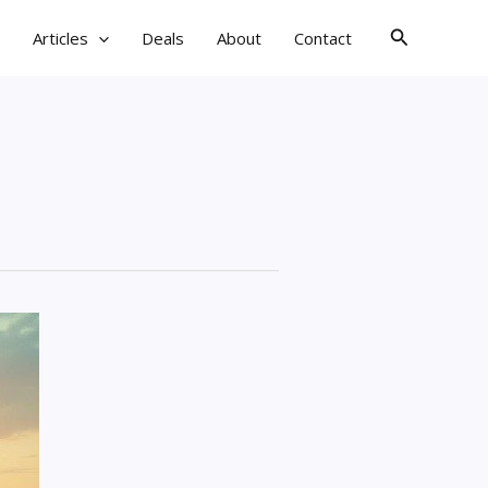
검
Articles
Deals
About
Contact
색