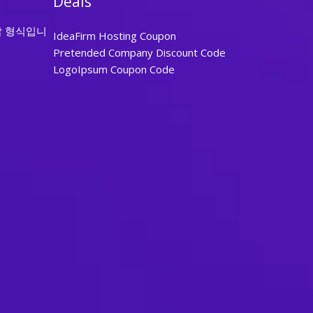
Deals
답 형식입니
IdeaFirm Hosting Coupon
Pretended Company Discount Code
LogoIpsum Coupon Code