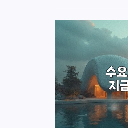
남
호
빠
T
씨,
지
금
바
로
확
인
하
세
요!