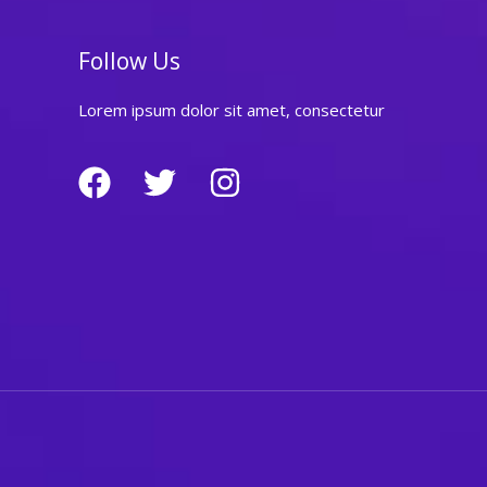
전
정
Follow Us
복,
지
Lorem ipsum dolor sit amet, consectetur
금
바
로
시
작
하
세
요!