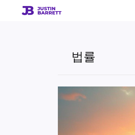
콘
텐
츠
로
건
너
뛰
법률
기