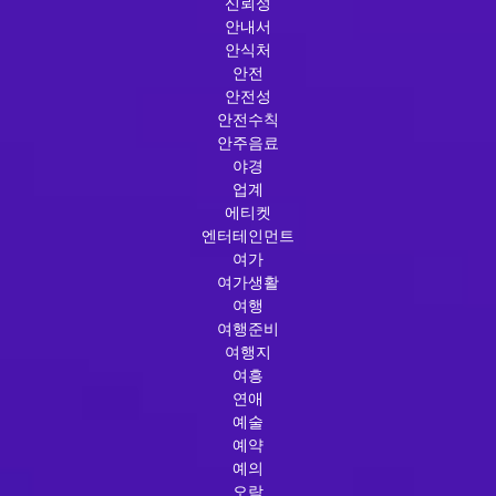
신뢰성
안내서
안식처
안전
안전성
안전수칙
안주음료
야경
업계
에티켓
엔터테인먼트
여가
여가생활
여행
여행준비
여행지
여흥
연애
예술
예약
예의
오락