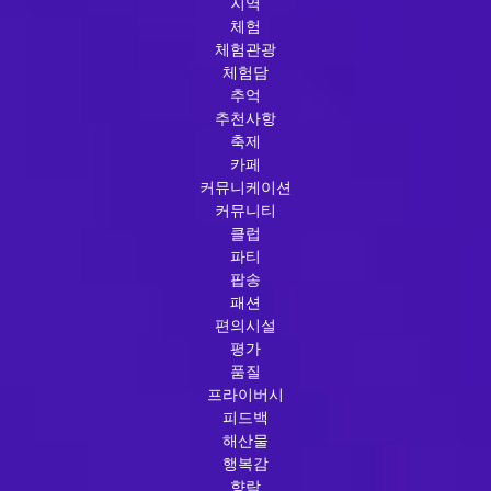
지역
체험
체험관광
체험담
추억
추천사항
축제
카페
커뮤니케이션
커뮤니티
클럽
파티
팝송
패션
편의시설
평가
품질
프라이버시
피드백
해산물
행복감
향락