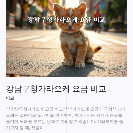
이
나
삼
성
동
풀
싸
롱
같
은
제
목
이
어
강남구청가라오케 요금 비교
떨
까
비교
요?
**강남구청가라오케 요금 비교****가라오케 요금의 구성**가라
오케는 일본어로 노래방을 의미하며, 한국에서는 음식과 음료를
즐기며 노래를 부르는 문화로 자리잡고 있습니다. 가라오케를 즐
기고자 할 때, 요금이