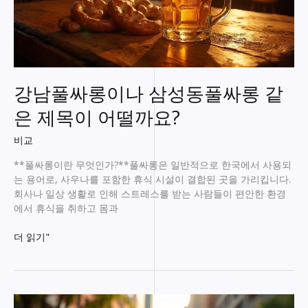
강남풀싸롱이나 삼성동풀싸롱 같
은 제목이 어떨까요?
비교
**풀싸롱이란 무엇인가?**풀싸롱은 일반적으로 한국에서 사용되
는 용어로, 사우나를 포함한 휴식 시설이 결합된 곳을 가리킵니다.
회사나 일상 생활로 인해 스트레스를 받는 사람들이 편안한 환경
에서 휴식을 취하고 몸과
강
더 읽기"
남
풀
싸
롱