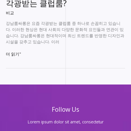
각광받는 클럽룸?
비교
강남룸싸롱은 요즘 각광받는 클럽룸 중 하나로 손꼽히고 있습니
다. 이러한 현상은 현대 사회의 다양한 문화적 요인들과 연관이 있
습니다. 강남룸싸롱은 현대적이며 최신 트렌드를 반영한 디자인과
시설을 갖추고 있습니다. 이러
강
더 읽기"
남
룸
싸
롱:
현
대
적
이
Follow Us
고
혹
은
Lorem ipsum dolor sit amet, consectetur
요