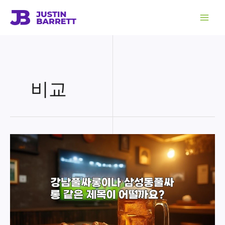
콘
텐
츠
로
건
너
뛰
기
비교