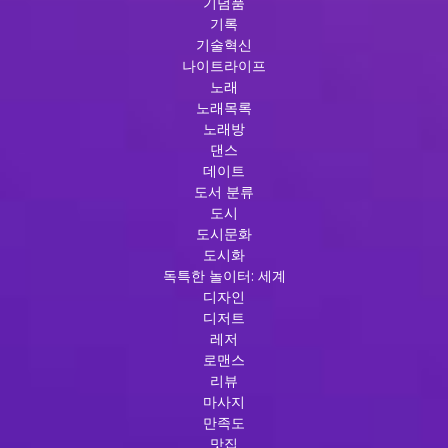
기념품
기록
기술혁신
나이트라이프
노래
노래목록
노래방
댄스
데이트
도서 분류
도시
도시문화
도시화
독특한 놀이터: 세계
디자인
디저트
레저
로맨스
리뷰
마사지
만족도
맛집