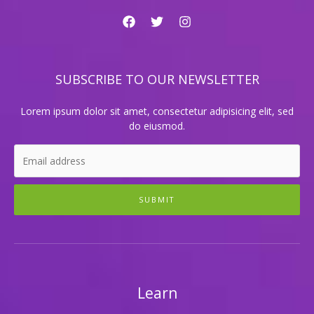
즘
각
광
받
는
SUBSCRIBE TO OUR NEWSLETTER
클
럽
룸?
Lorem ipsum dolor sit amet, consectetur adipisicing elit, sed
do eiusmod.
SUBMIT
Learn