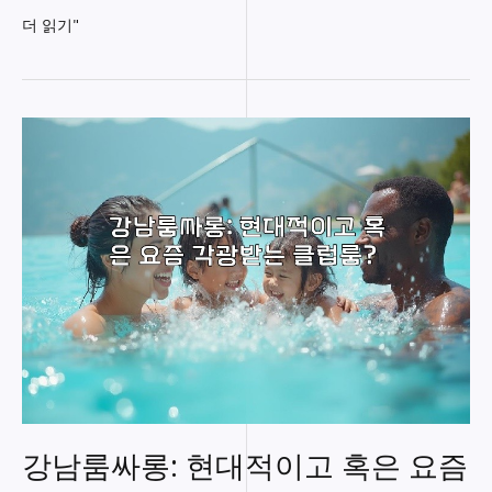
강
더 읽기"
남
구
청
가
라
오
케
요
금
비
교
강남룸싸롱: 현대적이고 혹은 요즘