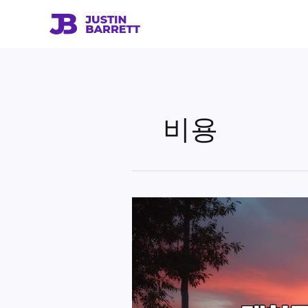
콘
텐
츠
로
건
너
뛰
비용
기