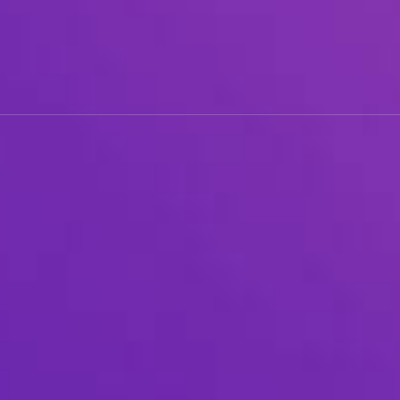
교
해
보
세
요!