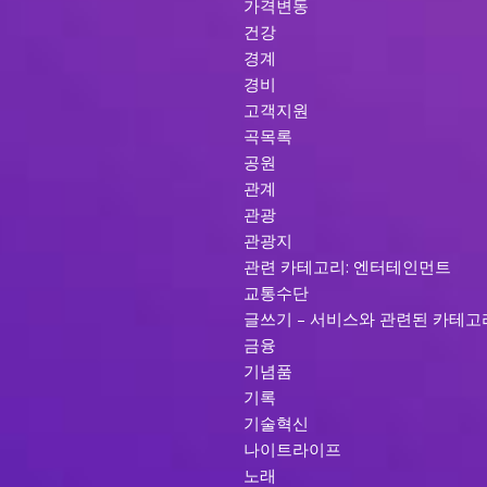
가격변동
건강
경계
경비
고객지원
곡목록
공원
관계
관광
관광지
관련 카테고리: 엔터테인먼트
교통수단
글쓰기 – 서비스와 관련된 카테고
금융
기념품
기록
기술혁신
나이트라이프
노래