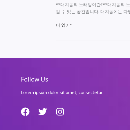
**대치동의 노래방이란?**대치동의 
길 수 있는 공간입니다. 대치동에는 다
대
더 읽기"
치
동
의
노
래
방
가
Follow Us
격
정
Lorem ipsum dolor sit amet, consectetur
보
를
한
눈
에
비