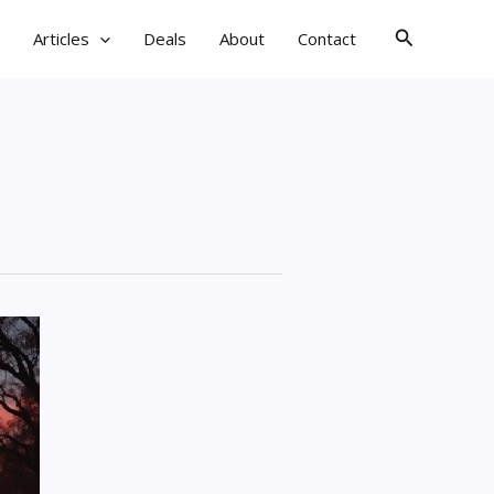
검
Articles
Deals
About
Contact
색