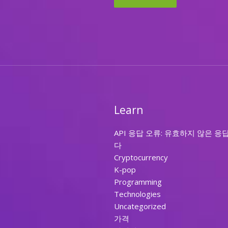
Learn
API 응답 오류: 유효하지 않은 응
다
Cryptocurrency
K-pop
Programming
Technologies
Uncategorized
가격