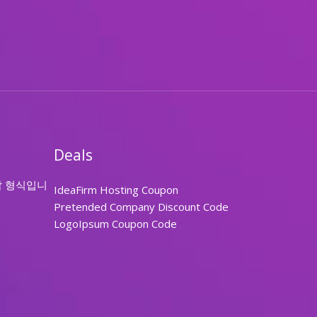
Deals
답 형식입니
IdeaFirm Hosting Coupon
Pretended Company Discount Code
LogoIpsum Coupon Code