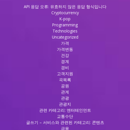
우
API 응답 오류: 유효하지 않은 응답 형식입니다
리
Cryptocurrency
가
K-pop
함
Programming
께
Technologies
하
Uncategorized
는
가격
유
가격변동
앤
건강
미
경계
룸
경비
싸
고객지원
롱
곡목록
의
공원
매
관계
력
관광
관광지
관련 카테고리: 엔터테인먼트
교통수단
글쓰기 – 서비스와 관련된 카테고리: 콘텐츠
금융