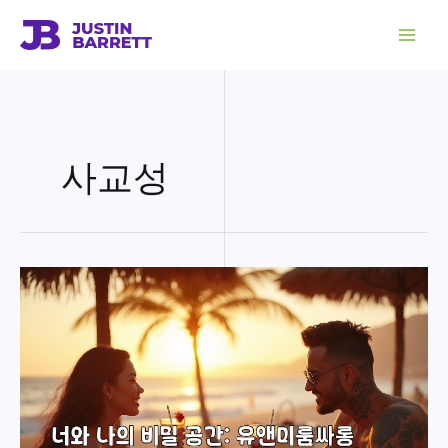
콘
텐
츠
로
건
너
뛰
기
사교성