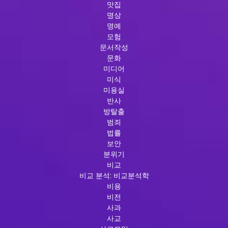
맛집
명상
명예
모험
문서작성
문화
미디어
미식
미용실
반사
방탈출
범죄
법률
보안
분위기
비교
비교 분석: 비교분석학
비용
비전
사과
사교