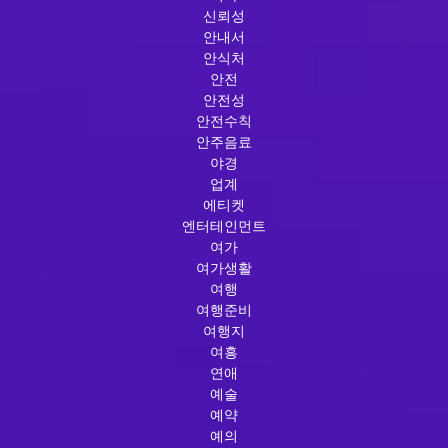
신뢰성
안내서
안식처
안전
안전성
안전수칙
안주음료
야경
업계
에티켓
엔터테인먼트
여가
여가생활
여행
여행준비
여행지
여흥
연애
예술
예약
예의