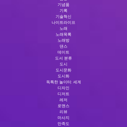
기념품
기록
기술혁신
나이트라이프
노래
노래목록
노래방
댄스
데이트
도서 분류
도시
도시문화
도시화
독특한 놀이터: 세계
디자인
디저트
레저
로맨스
리뷰
마사지
만족도