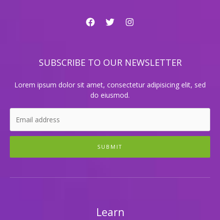
앤
져
미
보
룸
세
싸
요!
롱
유
SUBSCRIBE TO OUR NEWSLETTER
앤
미
룸
Lorem ipsum dolor sit amet, consectetur adipisicing elit, sed
싸
do eiusmod.
롱:
사
랑
을
나
SUBMIT
누
는
특
별
한
장
Learn
소