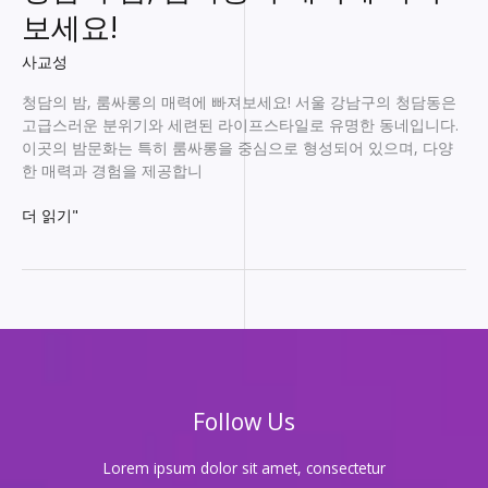
특
보세요!
별
한
사교성
순
간
청담의 밤, 룸싸롱의 매력에 빠져보세요! 서울 강남구의 청담동은
을
고급스러운 분위기와 세련된 라이프스타일로 유명한 동네입니다.
위
이곳의 밤문화는 특히 룸싸롱을 중심으로 형성되어 있으며, 다양
한
한 매력과 경험을 제공합니
아
늑
청
더 읽기"
한
담
공
의
간
밤,
당
룸
신
싸
과
롱
나
의
의
매
Follow Us
공
력
간,
에
유
빠
Lorem ipsum dolor sit amet, consectetur