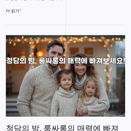
너
더 읽기"
와
나
의
비
밀
공
간:
유
앤
미
룸
싸
롱
유
앤
미
룸
싸
청담의 밤, 룸싸롱의 매력에 빠져
롱: