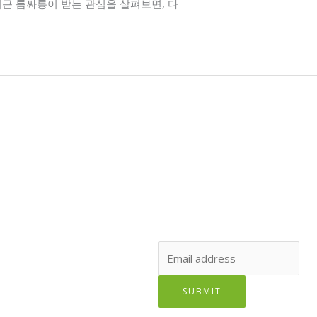
근 룸싸롱이 받는 관심을 살펴보면, 다
SUBSCRIBE TO OUR NEWSLET
Lorem ipsum dolor sit amet, cons
Email
SUBMIT
The form has been submitted suc