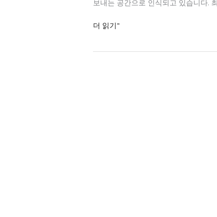
보내는 공간으로 인식되고 있습니다. 최
룸
더 읽기"
싸
롱
최
신
트
렌
드,
Follow Us
당
Lorem ipsum dolor sit amet, consectetur
신
의
밤
을
빛
낼
럭
셔