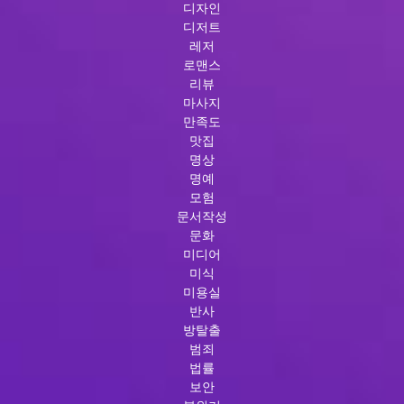
디자인
디저트
레저
로맨스
리뷰
마사지
만족도
맛집
명상
명예
모험
문서작성
문화
미디어
미식
미용실
반사
방탈출
범죄
법률
보안