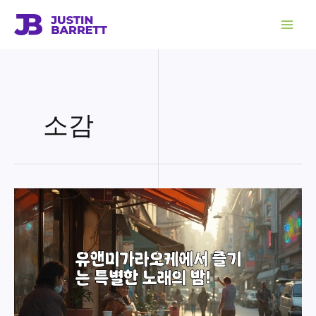
콘
텐
츠
로
건
너
뛰
기
소감