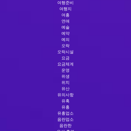
여행준비
여행지
여흥
연애
예술
예약
예의
오락
오락시설
요금
요금체계
운영
위생
위치
유산
유의사항
유혹
유흥
유흥업소
음란업소
음란한