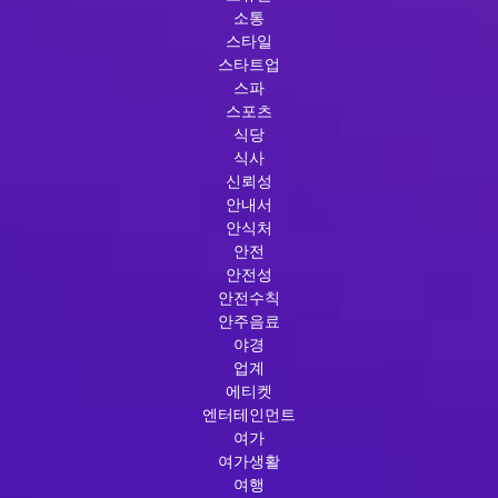
소통
스타일
스타트업
스파
스포츠
식당
식사
신뢰성
안내서
안식처
안전
안전성
안전수칙
안주음료
야경
업계
에티켓
엔터테인먼트
여가
여가생활
여행