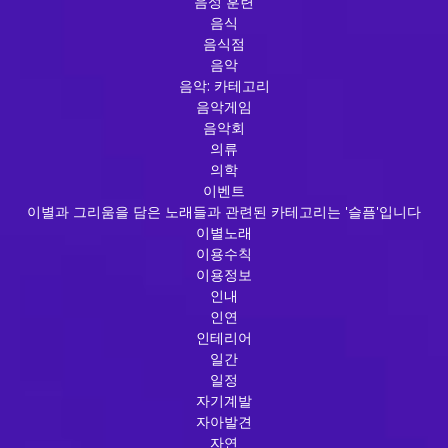
음성 훈련
음식
음식점
음악
음악: 카테고리
음악게임
음악회
의류
의학
이벤트
이별과 그리움을 담은 노래들과 관련된 카테고리는 '슬픔'입니다
이별노래
이용수칙
이용정보
인내
인연
인테리어
일간
일정
자기계발
자아발견
자연