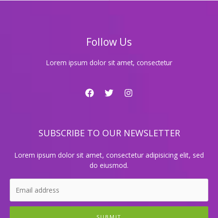
오
케
에
서
Follow Us
즐
기
는
Lorem ipsum dolor sit amet, consectetur
특
별
한
노
래
의
SUBSCRIBE TO OUR NEWSLETTER
밤!
Lorem ipsum dolor sit amet, consectetur adipisicing elit, sed
do eiusmod.
SUBMIT