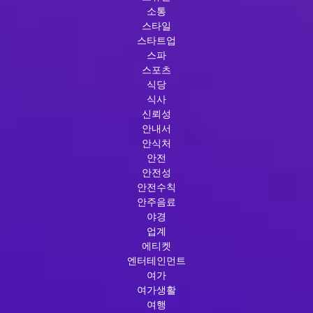
소통
스타일
스타트업
스파
스포츠
식당
식사
신뢰성
안내서
안식처
안전
안전성
안전수칙
안주음료
야경
업계
에티켓
엔터테인먼트
여가
여가생활
여행