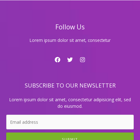
겨
진
맛
집
Follow Us
과
특
별
Lorem ipsum dolor sit amet, consectetur
한
경
험
을
찾
아
SUBSCRIBE TO OUR NEWSLETTER
서!
Lorem ipsum dolor sit amet, consectetur adipisicing elit, sed
do eiusmod.
SUBMIT