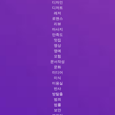
디자인
디저트
레저
로맨스
리뷰
마사지
만족도
맛집
명상
명예
모험
문서작성
문화
미디어
미식
미용실
반사
방탈출
범죄
법률
보안