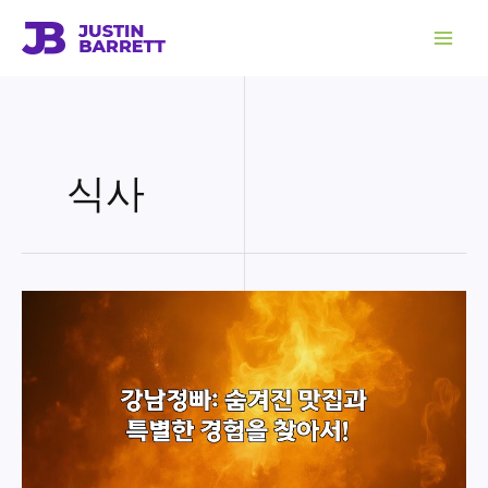
콘
텐
츠
로
건
너
뛰
기
식사