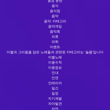
음성 훈련
음식
음식점
음악
음악: 카테고리
음악게임
음악회
의류
의학
이벤트
이별과 그리움을 담은 노래들과 관련된 카테고리는 '슬픔'입니다
이별노래
이용수칙
이용정보
인내
인연
인테리어
일간
일정
자기계발
자아발견
자연