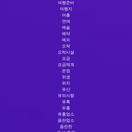
여행준비
여행지
여흥
연애
예술
예약
예의
오락
오락시설
요금
요금체계
운영
위생
위치
유산
유의사항
유혹
유흥
유흥업소
음란업소
음란한