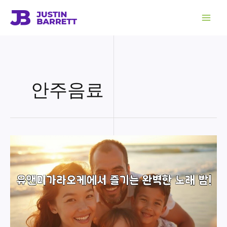
콘
텐
츠
로
건
너
뛰
기
안주음료