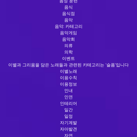
음성 훈련
음식
음식점
음악
음악: 카테고리
음악게임
음악회
의류
의학
이벤트
이별과 그리움을 담은 노래들과 관련된 카테고리는 '슬픔'입니다
이별노래
이용수칙
이용정보
인내
인연
인테리어
일간
일정
자기계발
자아발견
자연