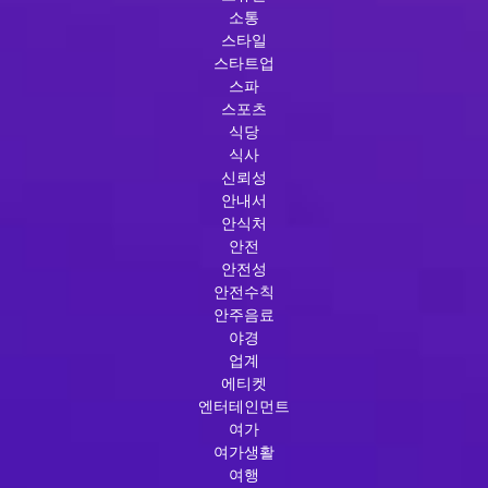
소통
스타일
스타트업
스파
스포츠
식당
식사
신뢰성
안내서
안식처
안전
안전성
안전수칙
안주음료
야경
업계
에티켓
엔터테인먼트
여가
여가생활
여행