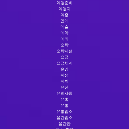
여행준비
여행지
여흥
연애
예술
예약
예의
오락
오락시설
요금
요금체계
운영
위생
위치
유산
유의사항
유혹
유흥
유흥업소
음란업소
음란한