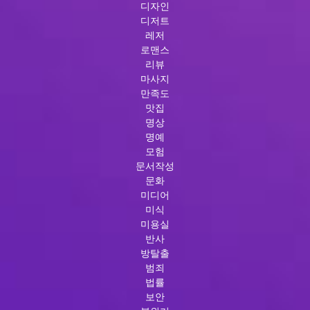
디자인
디저트
레저
로맨스
리뷰
마사지
만족도
맛집
명상
명예
모험
문서작성
문화
미디어
미식
미용실
반사
방탈출
범죄
법률
보안