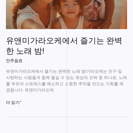
유앤미가라오케에서 즐기는 완벽
한 노래 밤!
안주음료
유앤미가라오케에서 즐기는 완벽한 노래 밤!가라오케는 친구 및
사랑하는 사람들과 함께 즐길 수 있는 최상의 오락 중 하나로, 노래
를 부르며 스트레스를 해소하고 소중한 추억을 만드는 기회를 제
공합니다. 유앤미가라오케
유
더 읽기"
앤
미
가
라