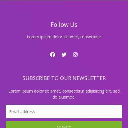
오
케
에
서
Follow Us
즐
기
는
Lorem ipsum dolor sit amet, consectetur
완
벽
한
노
래
밤!
SUBSCRIBE TO OUR NEWSLETTER
Lorem ipsum dolor sit amet, consectetur adipisicing elit, sed
do eiusmod.
SUBMIT