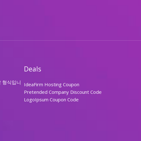
Deals
답 형식입니
IdeaFirm Hosting Coupon
Pretended Company Discount Code
LogoIpsum Coupon Code