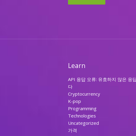
Learn
API 응답 오류: 유효하지 않은 응
다
Cryptocurrency
K-pop
Programming
Technologies
Uncategorized
가격