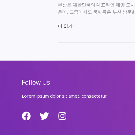
부산은 대한민국의 대표적인 해양 도시로
운데, 그중에서도 룸싸롱은 부산 밤문화
부
더 읽기"
산
에
서
즐
기
는
최
Follow Us
고
의
Lorem ipsum dolor sit amet, consectetur
룸
싸
롱
추
천
2026