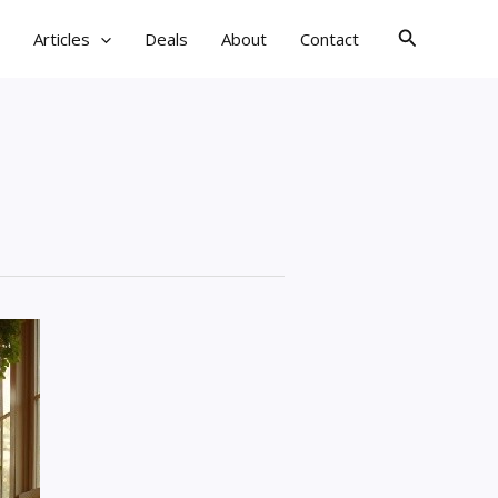
검
Articles
Deals
About
Contact
색