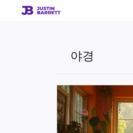
콘
텐
츠
로
건
너
뛰
야경
기