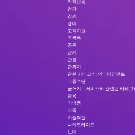
가격변동
건강
경계
경비
고객지원
곡목록
공원
관계
관광
관광지
관련 카테고리: 엔터테인먼트
교통수단
글쓰기 – 서비스와 관련된 카테고
금융
기념품
기록
기술혁신
나이트라이프
노래