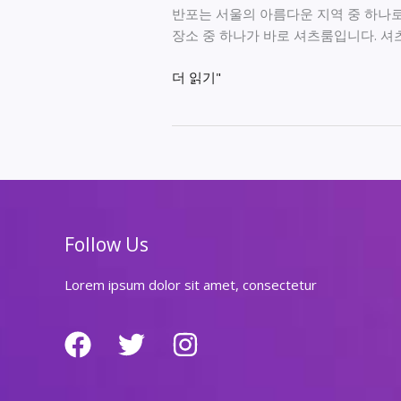
반포는 서울의 아름다운 지역 중 하나로
장소 중 하나가 바로 셔츠룸입니다. 셔
반
더 읽기"
포
의
스
타
일
을
완
Follow Us
성
하
Lorem ipsum dolor sit amet, consectetur
다:
셔
츠
룸
의
매