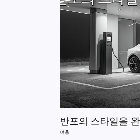
반포의 스타일을 완
여흥