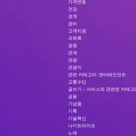
가격변동
건강
경계
경비
고객지원
곡목록
공원
관계
관광
관광지
관련 카테고리: 엔터테인먼트
교통수단
글쓰기 – 서비스와 관련된 카테고
금융
기념품
기록
기술혁신
나이트라이프
노래