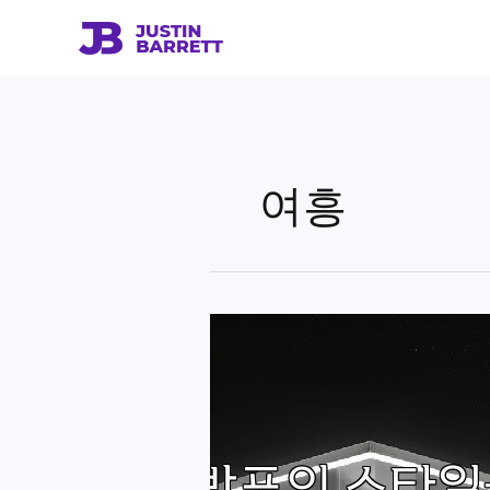
콘
텐
츠
로
건
너
뛰
여흥
기