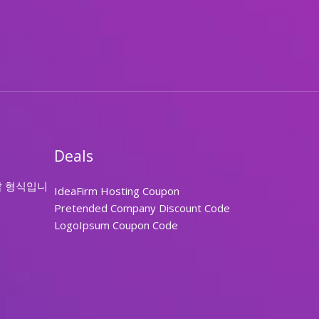
Deals
답 형식입니
IdeaFirm Hosting Coupon
Pretended Company Discount Code
LogoIpsum Coupon Code