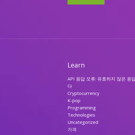
Learn
API 응답 오류: 유효하지 않은 응
다
Cryptocurrency
K-pop
Programming
Technologies
Uncategorized
가격