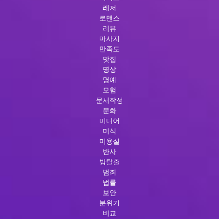
레저
로맨스
리뷰
마사지
만족도
맛집
명상
명예
모험
문서작성
문화
미디어
미식
미용실
반사
방탈출
범죄
법률
보안
분위기
비교