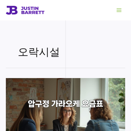
콘
텐
츠
로
건
너
뛰
기
오락시설