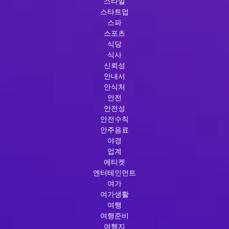
스타일
스타트업
스파
스포츠
식당
식사
신뢰성
안내서
안식처
안전
안전성
안전수칙
안주음료
야경
업계
에티켓
엔터테인먼트
여가
여가생활
여행
여행준비
여행지