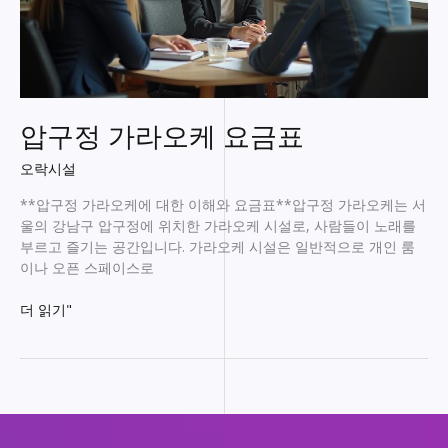
압구정 가라오케 요금표
오락시설
**압구정 가라오케에 대한 이해와 요금표**압구정 가라오케는 서
울의 강남구 압구정에 위치한 가라오케 시설로, 사람들이 노래를
부르고 즐기는 공간입니다. 가라오케 시설은 일반적으로 개인 룸
이나 오픈 스페이스로
압
더 읽기"
구
정
가
라
오
케