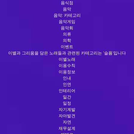
음식점
음악
음악: 카테고리
음악게임
음악회
의류
의학
이벤트
이별과 그리움을 담은 노래들과 관련된 카테고리는 '슬픔'입니다
이별노래
이용수칙
이용정보
인내
인연
인테리어
일간
일정
자기계발
자아발견
자연
재무설계