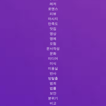
레저
로맨스
리뷰
마사지
만족도
맛집
명상
명예
모험
문서작성
문화
미디어
미식
미용실
반사
방탈출
범죄
법률
보안
분위기
비교