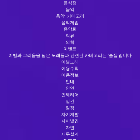
음식점
음악
음악: 카테고리
음악게임
음악회
의류
의학
이벤트
이별과 그리움을 담은 노래들과 관련된 카테고리는 '슬픔'입니다
이별노래
이용수칙
이용정보
인내
인연
인테리어
일간
일정
자기계발
자아발견
자연
재무설계