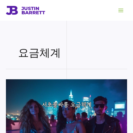
콘
텐
츠
로
건
너
뛰
기
요금체계