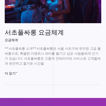
서초풀싸롱 요금체계
요금체계
**서초풀싸롱 소개**서초풀싸롱은 서울 서초구에 위치한 고급 풀
싸롱으로, 특별한 이벤트나 파티를 즐기고 싶은 사람들에게 인기
가 있습니다. 서초풀싸롱은 고품격 인테리어와 서비스로 고객들에
게 편안하고 즐거운 시간을
서
더 읽기"
초
풀
싸
롱
요
금