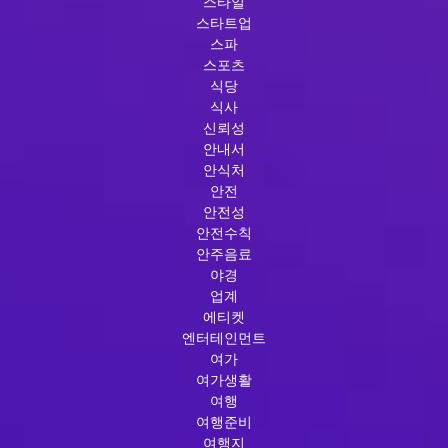
스타일
스타트업
스파
스포츠
식당
식사
신뢰성
안내서
안식처
안전
안전성
안전수칙
안주음료
야경
업계
에티켓
엔터테인먼트
여가
여가생활
여행
여행준비
여행지