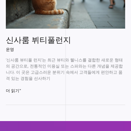
신사룸 뷔티풀런지
운영
‘신사룸 뷰티풀 런지’는 최근 뷰티와 웰니스를 결합한 새로운 형태
의 공간으로, 전통적인 미용실 또는 스파와는 다른 개념을 제공합
니다. 이 곳은 고급스러운 분위기 속에서 고객들에게 편안하고 품
격 있는 경험을 선사하기
신
더 읽기"
사
룸
뷔
티
풀
런