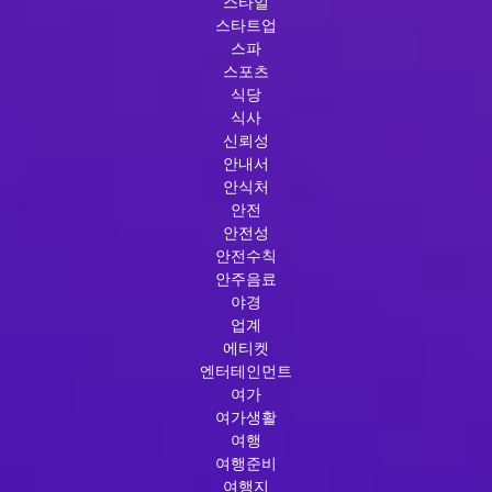
스타일
스타트업
스파
스포츠
식당
식사
신뢰성
안내서
안식처
안전
안전성
안전수칙
안주음료
야경
업계
에티켓
엔터테인먼트
여가
여가생활
여행
여행준비
여행지