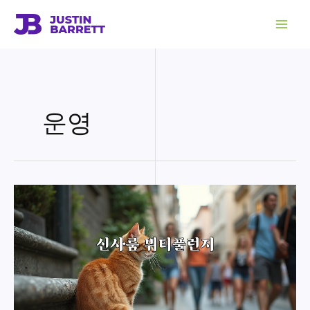
콘
텐
츠
로
건
너
뛰
기
운영