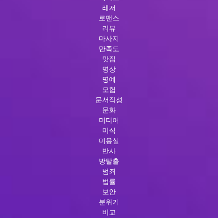
레저
로맨스
리뷰
마사지
만족도
맛집
명상
명예
모험
문서작성
문화
미디어
미식
미용실
반사
방탈출
범죄
법률
보안
분위기
비교