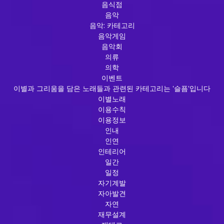
음식점
음악
음악: 카테고리
음악게임
음악회
의류
의학
이벤트
이별과 그리움을 담은 노래들과 관련된 카테고리는 '슬픔'입니다
이별노래
이용수칙
이용정보
인내
인연
인테리어
일간
일정
자기계발
자아발견
자연
재무설계