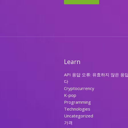
Learn
API 응답 오류: 유효하지 않은 응
다
Cryptocurrency
K-pop
Programming
Technologies
Uncategorized
가격