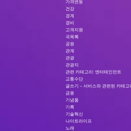
가격변동
건강
경계
경비
고객지원
곡목록
공원
관계
관광
관광지
관련 카테고리: 엔터테인먼트
교통수단
글쓰기 – 서비스와 관련된 카테고
금융
기념품
기록
기술혁신
나이트라이프
노래