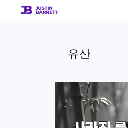
콘
텐
츠
로
건
너
뛰
유산
기