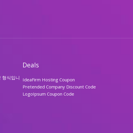
Deals
답 형식입니
IdeaFirm Hosting Coupon
Pretended Company Discount Code
LogoIpsum Coupon Code