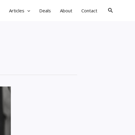
검
Articles
Deals
About
Contact
색