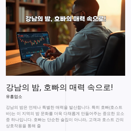
서
만
나
는
특
별
한
밤
의
즐
거
움!
강남의 밤, 호빠의 매력 속으로!
유흥업소
강남의 밤은 언제나 특별한 매력을 발산합니다. 특히 호빠(호스트
바)는 이 지역의 밤 문화를 더욱 다채롭게 만들어주는 중요한 요소
중 하나입니다. 호빠는 단순한 술집이 아니라, 고객과 호스트 간의
상호작용을 통해 즐