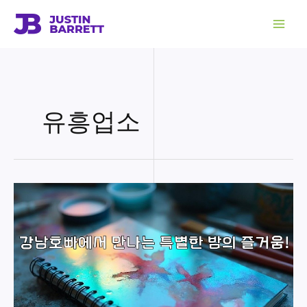
콘
텐
츠
로
건
너
뛰
기
유흥업소