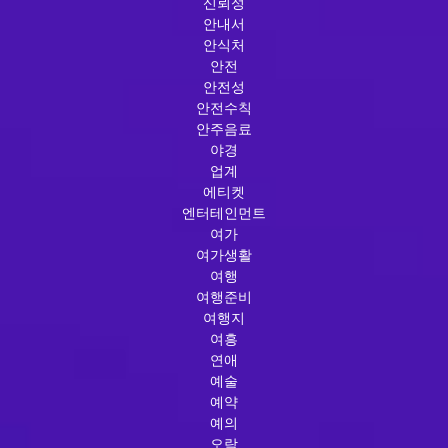
신뢰성
안내서
안식처
안전
안전성
안전수칙
안주음료
야경
업계
에티켓
엔터테인먼트
여가
여가생활
여행
여행준비
여행지
여흥
연애
예술
예약
예의
오락