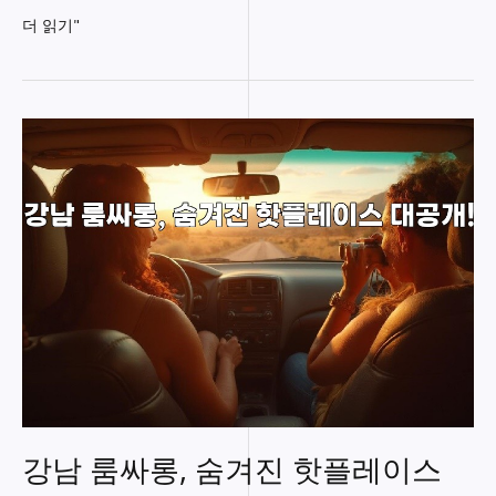
강
더 읽기"
남
의
밤,
호
빠
의
매
력
속
으
로!
강남 룸싸롱, 숨겨진 핫플레이스