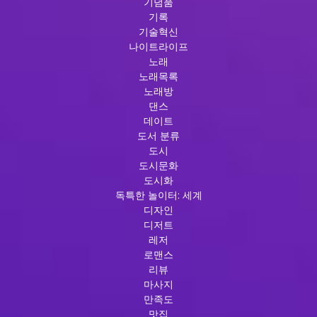
기념품
기록
기술혁신
나이트라이프
노래
노래목록
노래방
댄스
데이트
도서 분류
도시
도시문화
도시화
독특한 놀이터: 세계
디자인
디저트
레저
로맨스
리뷰
마사지
만족도
맛집