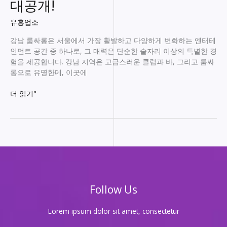
대공개!
유흥업소
강남 룸싸롱은 서울에서 가장 활발하고 다양하게 변화하는 엔터테
인먼트 공간 중 하나로, 그 매력은 단순한 술자리 이상의 특별한 경
험을 제공합니다. 강남 지역은 고급스러운 클럽과 바, 그리고 룸싸
롱으로 유명한데, 이곳에
강
더 읽기"
남
룸
싸
롱,
숨
겨
진
핫
Follow Us
플
레
이
Lorem ipsum dolor sit amet, consectetur
스