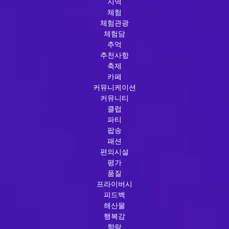
지역
체험
체험관광
체험담
추억
추천사항
축제
카페
커뮤니케이션
커뮤니티
클럽
파티
팝송
패션
편의시설
평가
품질
프라이버시
피드백
해산물
행복감
향락