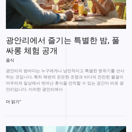
광안리에서 즐기는 특별한 밤, 풀
싸롱 체험 공개
음식
광안리의 밤바다는 누구에게나 낭만적이고 특별한 분위기를 선사
하는 곳입니다. 특히 해변의 은은한 조명과 바다의 잔잔한 물결이
어우러져 일상에서 벗어난 휴식을 만끽할 수 있는 공간이 바로 광
안리입니다. 이러한 광안리에서
광
더 읽기"
안
리
에
서