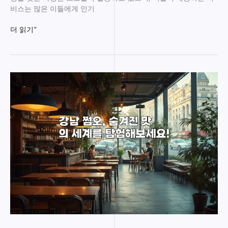
비스는 많은 이들에게 인기
강
더 읽기"
남
의
일
품
프
로
들:
당
신
이
알
아
야
할
최
고
의
선