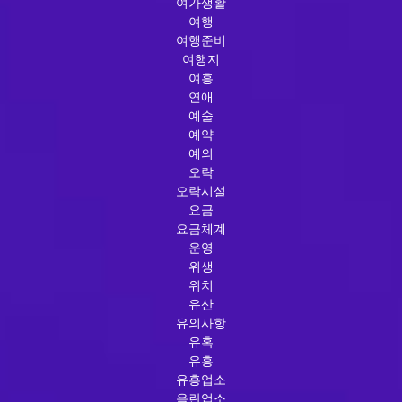
여가생활
여행
여행준비
여행지
여흥
연애
예술
예약
예의
오락
오락시설
요금
요금체계
운영
위생
위치
유산
유의사항
유혹
유흥
유흥업소
음란업소