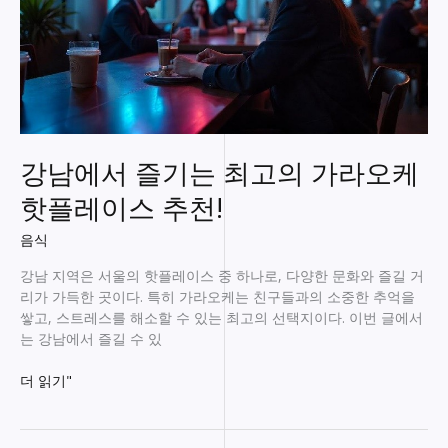
를
탐
험
해
보
세
요!
강남에서 즐기는 최고의 가라오케
핫플레이스 추천!
음식
강남 지역은 서울의 핫플레이스 중 하나로, 다양한 문화와 즐길 거
리가 가득한 곳이다. 특히 가라오케는 친구들과의 소중한 추억을
쌓고, 스트레스를 해소할 수 있는 최고의 선택지이다. 이번 글에서
는 강남에서 즐길 수 있
강
더 읽기"
남
에
서