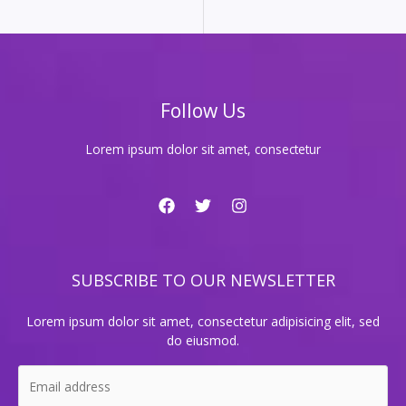
즐
기
는
최
고
Follow Us
의
가
라
Lorem ipsum dolor sit amet, consectetur
오
케
핫
플
레
이
SUBSCRIBE TO OUR NEWSLETTER
스
추
천!
Lorem ipsum dolor sit amet, consectetur adipisicing elit, sed
do eiusmod.