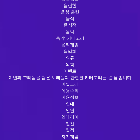
음란한
음성 훈련
음식
음식점
음악
음악: 카테고리
음악게임
음악회
의류
의학
이벤트
이별과 그리움을 담은 노래들과 관련된 카테고리는 '슬픔'입니다
이별노래
이용수칙
이용정보
인내
인연
인테리어
일간
일정
자기계발