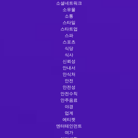
소셜네트워크
소유물
소통
스타일
스타트업
스파
스포츠
식당
식사
신뢰성
안내서
안식처
안전
안전성
안전수칙
안주음료
야경
업계
에티켓
엔터테인먼트
여가