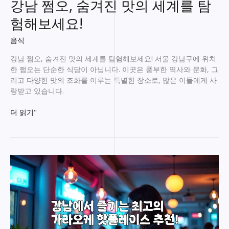
강남 쩜오, 숨겨진 맛의 세계를 탐
택!
험해보세요!
음식
강남 쩜오, 숨겨진 맛의 세계를 탐험해보세요! 서울 강남구에 위치
한 쩜오는 단순한 식당이 아닙니다. 이곳은 풍부한 역사와 문화, 그
리고 다양한 맛의 조화를 이루는 특별한 장소로, 많은 이들에게 사
랑받고 있습니다.
강
더 읽기"
남
쩜
오,
숨
겨
진
맛
의
세
계