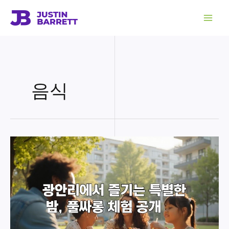
콘
텐
츠
로
건
너
뛰
기
음식