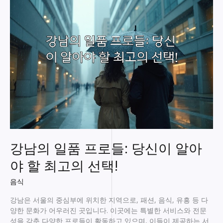
즐
기
는
특
별
한
밤,
풀
싸
롱
체
험
공
개
강남의 일품 프로들: 당신이 알아
야 할 최고의 선택!
음식
강남은 서울의 중심부에 위치한 지역으로, 패션, 음식, 유흥 등 다
양한 문화가 어우러진 곳입니다. 이곳에는 특별한 서비스와 전문
성을 갖춘 다양한 프로들이 활동하고 있으며, 이들이 제공하는 서