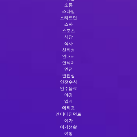
소통
스타일
스타트업
스파
스포츠
식당
식사
신뢰성
안내서
안식처
안전
안전성
안전수칙
안주음료
야경
업계
에티켓
엔터테인먼트
여가
여가생활
여행