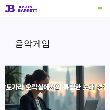
콘
텐
츠
로
건
너
뛰
기
음악게임