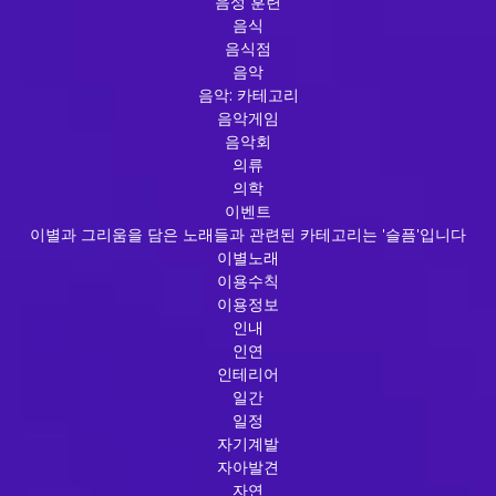
음성 훈련
음식
음식점
음악
음악: 카테고리
음악게임
음악회
의류
의학
이벤트
이별과 그리움을 담은 노래들과 관련된 카테고리는 '슬픔'입니다
이별노래
이용수칙
이용정보
인내
인연
인테리어
일간
일정
자기계발
자아발견
자연