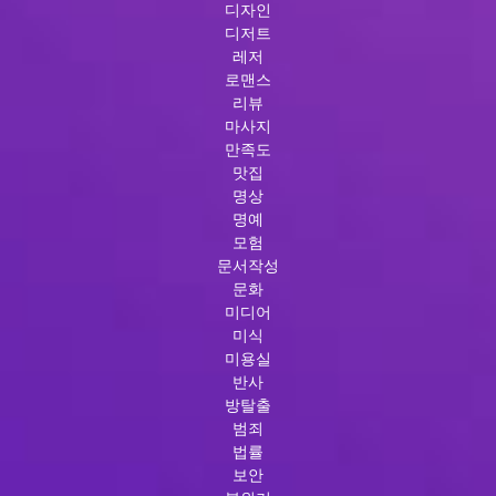
디자인
디저트
레저
로맨스
리뷰
마사지
만족도
맛집
명상
명예
모험
문서작성
문화
미디어
미식
미용실
반사
방탈출
범죄
법률
보안