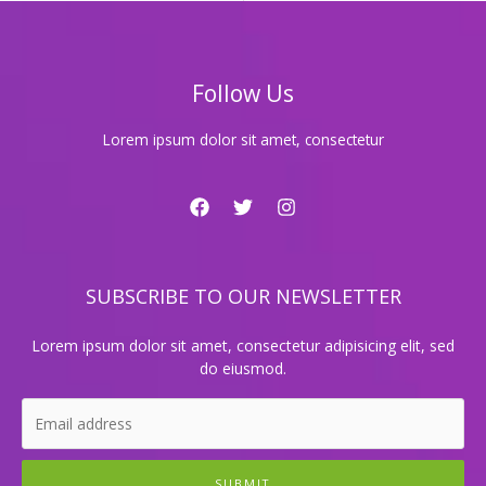
락
실
에
서
Follow Us
의
특
별
Lorem ipsum dolor sit amet, consectetur
한
노
래
경
험!
SUBSCRIBE TO OUR NEWSLETTER
Lorem ipsum dolor sit amet, consectetur adipisicing elit, sed
do eiusmod.
SUBMIT