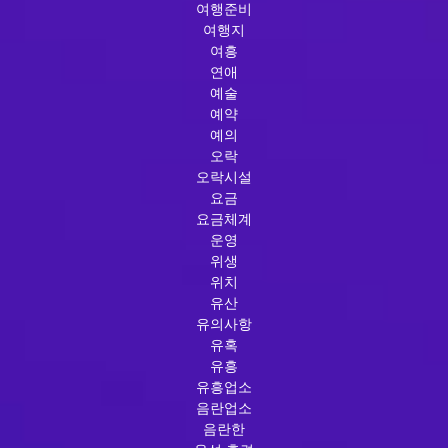
여행준비
여행지
여흥
연애
예술
예약
예의
오락
오락시설
요금
요금체계
운영
위생
위치
유산
유의사항
유혹
유흥
유흥업소
음란업소
음란한