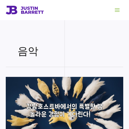
콘
텐
츠
로
건
너
뛰
기
음악