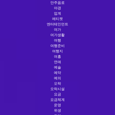
안주음료
야경
업계
에티켓
엔터테인먼트
여가
여가생활
여행
여행준비
여행지
여흥
연애
예술
예약
예의
오락
오락시설
요금
요금체계
운영
위생