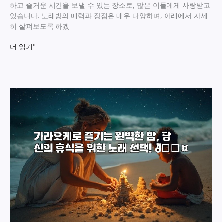
하고 즐거운 시간을 보낼 수 있는 장소로, 많은 이들에게 사랑받고
있습니다. 노래방의 매력과 장점은 매우 다양하며, 아래에서 자세
히 살펴보도록 하겠
감
더 읽기"
성
가
득
한
노
래
방
에
서
빠
져
나
올
수
없
는