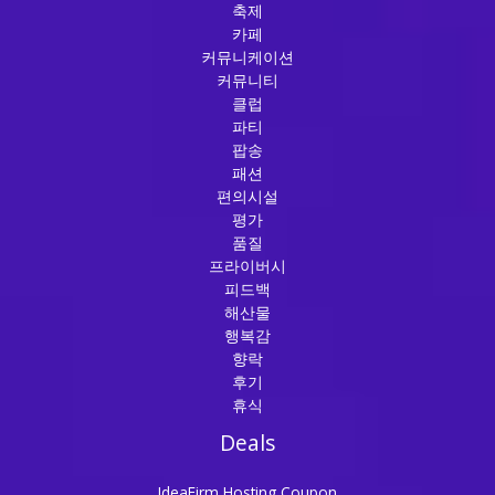
축제
카페
커뮤니케이션
커뮤니티
클럽
파티
팝송
패션
편의시설
평가
품질
프라이버시
피드백
해산물
행복감
향락
후기
휴식
Deals
IdeaFirm Hosting Coupon