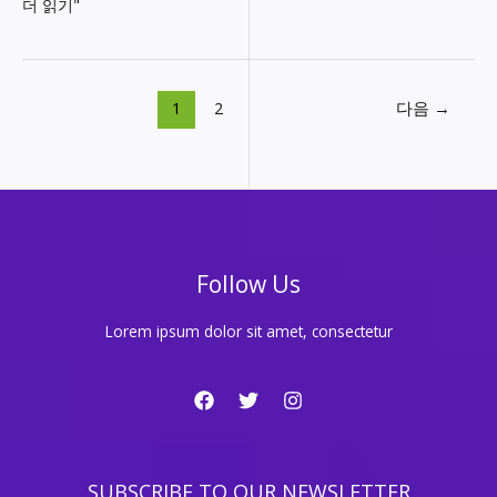
쏘
더 읽기"
울
풀
가
라
1
2
다음
→
오
케
도
입!
당
신
의
Follow Us
목
소
리
Lorem ipsum dolor sit amet, consectetur
가
빛
나
는
순
간
SUBSCRIBE TO OUR NEWSLETTER