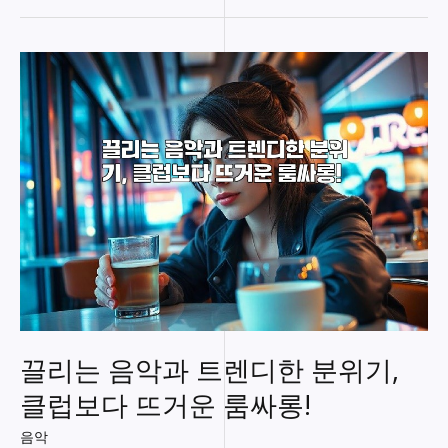
젖
힌
노
래
방
피
아
노
반
주
로
흥
얼
거
리
는
밤
끌리는 음악과 트렌디한 분위기,
클럽보다 뜨거운 룸싸롱!
음악