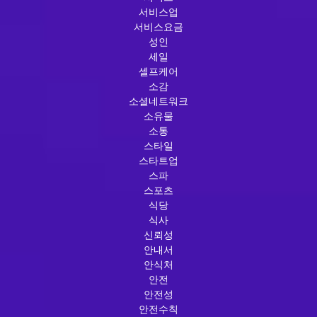
서비스업
서비스요금
성인
세일
셀프케어
소감
소셜네트워크
소유물
소통
스타일
스타트업
스파
스포츠
식당
식사
신뢰성
안내서
안식처
안전
안전성
안전수칙