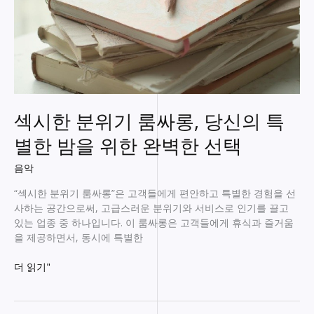
부
르
며
스
트
레
스
날
섹시한 분위기 룸싸롱, 당신의 특
리
기!
별한 밤을 위한 완벽한 선택
음악
“섹시한 분위기 룸싸롱”은 고객들에게 편안하고 특별한 경험을 선
사하는 공간으로써, 고급스러운 분위기와 서비스로 인기를 끌고
있는 업종 중 하나입니다. 이 룸싸롱은 고객들에게 휴식과 즐거움
을 제공하면서, 동시에 특별한
섹
더 읽기"
시
한
분