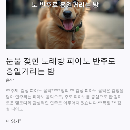
한
밤,
당
신
의
휴
식
을
위
눈물 젖힌 노래방 피아노 반주로
한
노
흥얼거리는 밤
래
선
음악
택!
**주제: 감성 피아노 음악****정의:** 감성 피아노 음악은 감정을
담아 연주되는 피아노 음악으로, 주로 피아노를 중심으로 한 감미
로운 멜로디와 감성적인 연주로 이루어져 있습니다.**특징:** 감
성 피아노
눈
더 읽기"
물