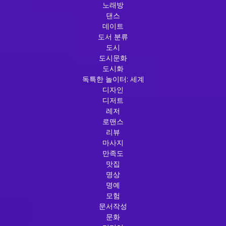
노래방
댄스
데이트
도서 분류
도시
도시문화
도시화
독특한 놀이터: 세계
디자인
디저트
레저
로맨스
리뷰
마사지
만족도
맛집
명상
명예
모험
문서작성
문화