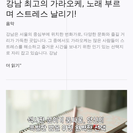
강남 최고의 가라오케, 노래 부르
끽
하
며 스트레스 날리기!
기!
음악
강남은 서울의 중심부에 위치한 번화가로, 다양한 문화와 즐길 거
리가 가득한 곳입니다. 그 중에서도 가라오케는 많은 사람들이 스
트레스를 해소하고 즐거운 시간을 보내기 위한 인기 있는 선택지
로 자리 잡고 있습니다. 강남
강
더 읽기"
남
최
고
의
가
라
오
케,
노
래