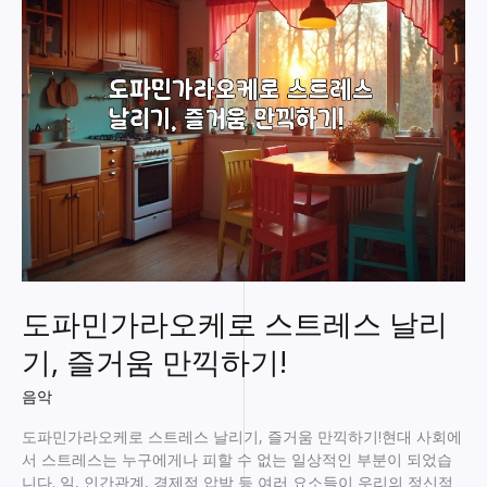
바
에
서
의
특
별
한
밤,
놀
라
운
경
험
이
도파민가라오케로 스트레스 날리
기
다
기, 즐거움 만끽하기!
린
다!
음악
도파민가라오케로 스트레스 날리기, 즐거움 만끽하기!현대 사회에
서 스트레스는 누구에게나 피할 수 없는 일상적인 부분이 되었습
니다. 일, 인간관계, 경제적 압박 등 여러 요소들이 우리의 정신적