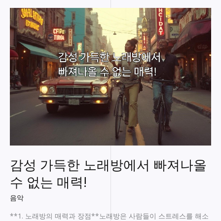
위
기
룸
싸
롱,
당
신
의
특
별
한
밤
을
위
한
감성 가득한 노래방에서 빠져나올
완
벽
수 없는 매력!
한
선
음악
택
**1. 노래방의 매력과 장점**노래방은 사람들이 스트레스를 해소