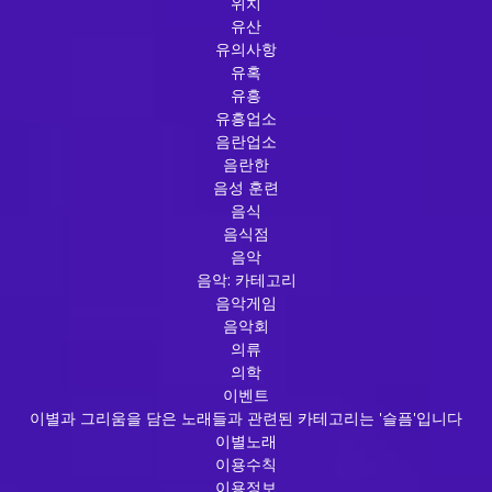
위치
유산
유의사항
유혹
유흥
유흥업소
음란업소
음란한
음성 훈련
음식
음식점
음악
음악: 카테고리
음악게임
음악회
의류
의학
이벤트
이별과 그리움을 담은 노래들과 관련된 카테고리는 '슬픔'입니다
이별노래
이용수칙
이용정보