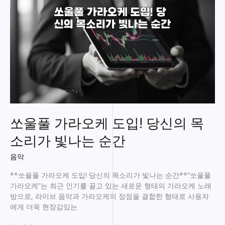
서
열
정
적
으
로
불
러
보
세
요!
쏘울풀 가라오케 도입! 당신의 목
소리가 빛나는 순간
음악
**쏘울풀 가라오케 도입! 당신의 목소리가 빛나는 순간**”쏘울풀
가라오케”는 최근 인기를 끌고 있는 새로운 형태의 가라오케 노래
방으로, 라이브 음악과 가라오케의 장점을 결합한 형태로 사용자
에게 더욱 현장감있는