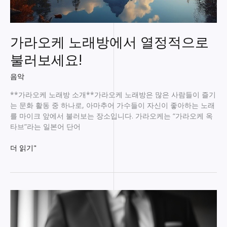
다
뜨
거
가라오케 노래방에서 열정적으로
운
룸
불러보세요!
싸
롱!
음악
**가라오케 노래방 소개**가라오케 노래방은 많은 사람들이 즐기
는 문화 활동 중 하나로, 아마추어 가수들이 자신이 좋아하는 노래
를 마이크 앞에서 불러보는 장소입니다. 가라오케는 “가라오케 옥
타브”라는 일본어 단어
가
더 읽기"
라
오
케
노
래
방
에