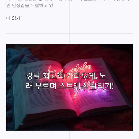
인 안정감을 위협하고 있
도
더 읽기"
파
민
가
라
오
케
로
스
트
레
스
날
리
기,
즐
거
움
만