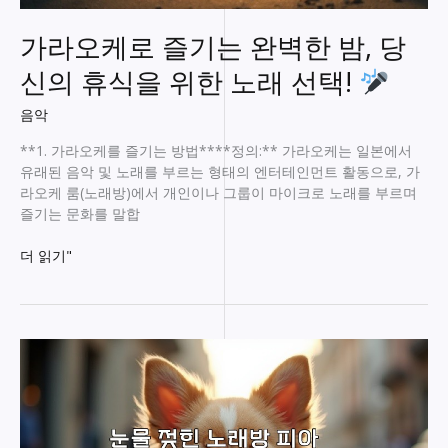
매
력!
가라오케로 즐기는 완벽한 밤, 당
신의 휴식을 위한 노래 선택!
음악
**1. 가라오케를 즐기는 방법****정의:** 가라오케는 일본에서
유래된 음악 및 노래를 부르는 형태의 엔터테인먼트 활동으로, 가
라오케 룸(노래방)에서 개인이나 그룹이 마이크로 노래를 부르며
즐기는 문화를 말합
가
더 읽기"
라
오
케
로
즐
기
는
완
벽