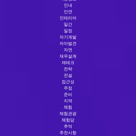
인내
인연
인테리어
일간
일정
자기계발
자아발견
자연
재무설계
재테크
전략
전설
접근성
주점
준비
지역
체험
체험관광
체험담
추억
추천사항