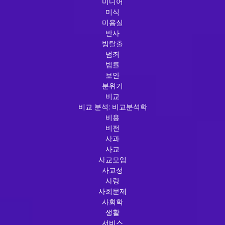
미디어
미식
미용실
반사
방탈출
범죄
법률
보안
분위기
비교
비교 분석: 비교분석학
비용
비전
사과
사교
사교모임
사교성
사랑
사회문제
사회학
생활
서비스