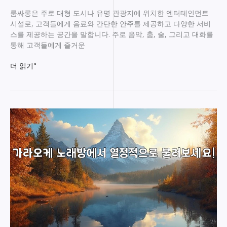
룸싸롱은 주로 대형 도시나 유명 관광지에 위치한 엔터테인먼트
시설로, 고객들에게 음료와 간단한 안주를 제공하고 다양한 서비
스를 제공하는 공간을 말합니다. 주로 음악, 춤, 술, 그리고 대화를
통해 고객들에게 즐거운
끌
더 읽기"
리
는
음
악
과
트
렌
디
한
분
위
기,
클
럽
보