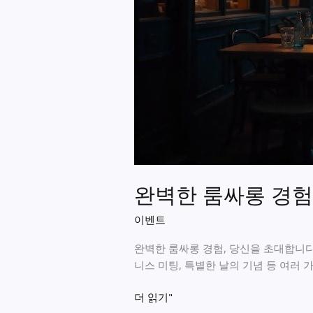
약
하
세
요
완벽한 룸싸롱 경험
이벤트
완벽한 룸싸롱 경험, 당신을 초대합니다
니스 미팅, 특별한 날의 기념 등 여러
완
더 읽기"