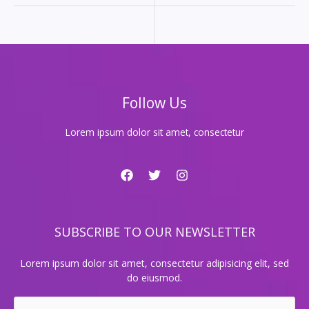
쏟
아
질
노
래
방
히
Follow Us
트
곡
베
Lorem ipsum dolor sit amet, consectetur
스
트
10!
SUBSCRIBE TO OUR NEWSLETTER
Lorem ipsum dolor sit amet, consectetur adipisicing elit, sed
do eiusmod.