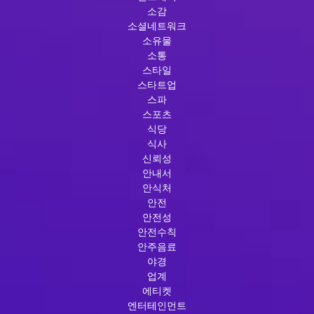
소감
소셜네트워크
소유물
소통
스타일
스타트업
스파
스포츠
식당
식사
신뢰성
안내서
안식처
안전
안전성
안전수칙
안주음료
야경
업계
에티켓
엔터테인먼트