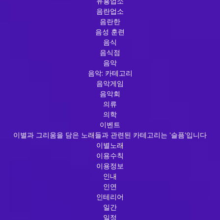
유흥업소
음란업소
음란한
음성 훈련
음식
음식점
음악
음악: 카테고리
음악게임
음악회
의류
의학
이벤트
이별과 그리움을 담은 노래들과 관련된 카테고리는 '슬픔'입니다
이별노래
이용수칙
이용정보
인내
인연
인테리어
일간
일정