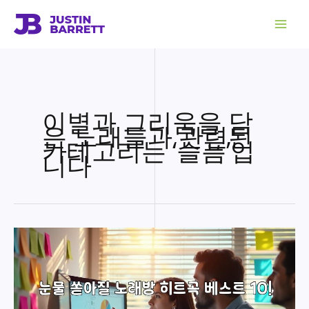
콘
텐
츠
로
건
너
뛰
기
이별과 그리움을 담
은 노래들과 관련된
카테고리는 ‘슬픔’입
니다