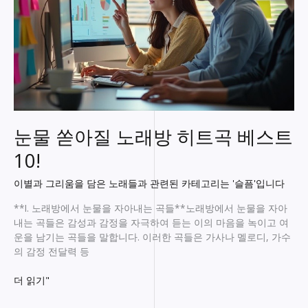
눈물 쏟아질 노래방 히트곡 베스트
10!
이별과 그리움을 담은 노래들과 관련된 카테고리는 '슬픔'입니다
**I. 노래방에서 눈물을 자아내는 곡들**노래방에서 눈물을 자아
내는 곡들은 감성과 감정을 자극하여 듣는 이의 마음을 녹이고 여
운을 남기는 곡들을 말합니다. 이러한 곡들은 가사나 멜로디, 가수
의 감정 전달력 등
눈
더 읽기"
물