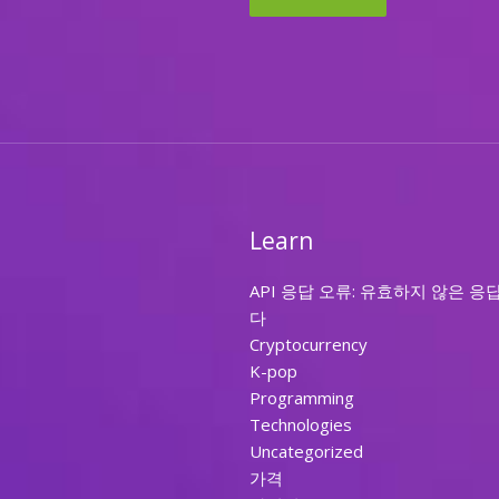
Learn
API 응답 오류: 유효하지 않은 응
다
Cryptocurrency
K-pop
Programming
Technologies
Uncategorized
가격