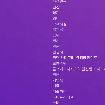
가격변동
건강
경계
경비
고객지원
곡목록
공원
관계
관광
관광지
관련 카테고리: 엔터테인먼트
교통수단
글쓰기 – 서비스와 관련된 카테고
금융
기념품
기록
기술혁신
나이트라이프
노래