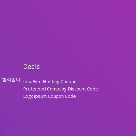
Deals
답 형식입니
IdeaFirm Hosting Coupon
Pretended Company Discount Code
LogoIpsum Coupon Code