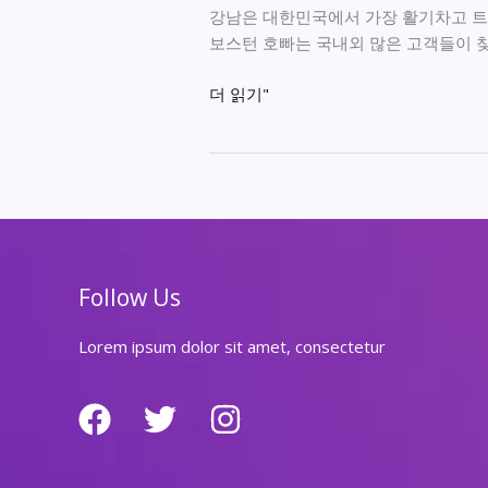
강남은 대한민국에서 가장 활기차고 트렌
보스턴 호빠는 국내외 많은 고객들이 찾
강
더 읽기"
남
최
고
의
보
스
턴
Follow Us
호
빠
Lorem ipsum dolor sit amet, consectetur
추
천
및
이
용
후