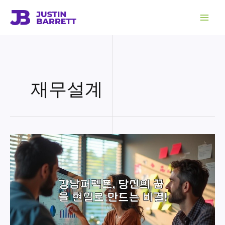
콘
텐
츠
로
건
너
뛰
기
재무설계