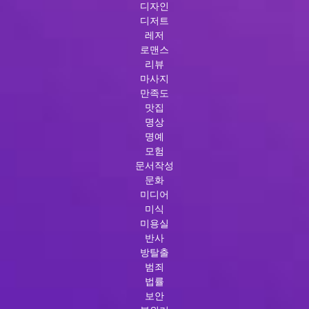
디자인
디저트
레저
로맨스
리뷰
마사지
만족도
맛집
명상
명예
모험
문서작성
문화
미디어
미식
미용실
반사
방탈출
범죄
법률
보안