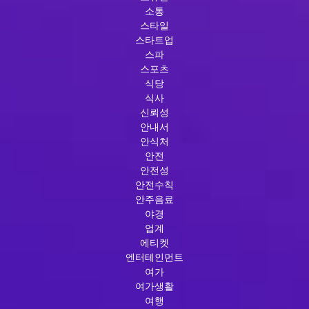
소통
스타일
스타트업
스파
스포츠
식당
식사
신뢰성
안내서
안식처
안전
안전성
안전수칙
안주음료
야경
업계
에티켓
엔터테인먼트
여가
여가생활
여행