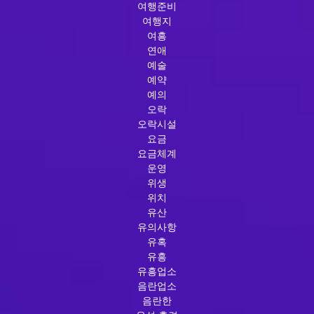
여행준비
여행지
여흥
연애
예술
예약
예의
오락
오락시설
요금
요금체계
운영
위생
위치
유산
유의사항
유혹
유흥
유흥업소
음란업소
음란한