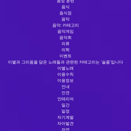
음성 훈련
음식
음식점
음악
음악: 카테고리
음악게임
음악회
의류
의학
이벤트
이별과 그리움을 담은 노래들과 관련된 카테고리는 '슬픔'입니다
이별노래
이용수칙
이용정보
인내
인연
인테리어
일간
일정
자기계발
자아발견
자연