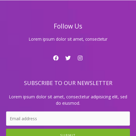
당
신
의
꿈
Follow Us
을
현
실
Lorem ipsum dolor sit amet, consectetur
로
만
드
는
비
결!
SUBSCRIBE TO OUR NEWSLETTER
Lorem ipsum dolor sit amet, consectetur adipisicing elit, sed
do eiusmod.
SUBMIT