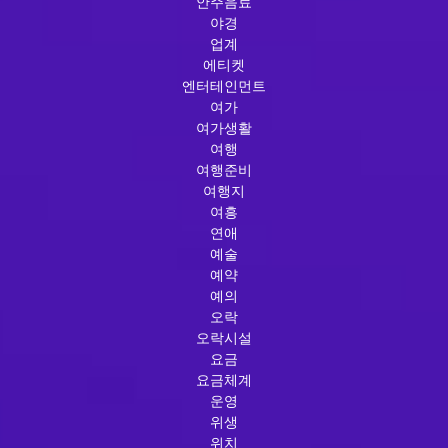
안주음료
야경
업계
에티켓
엔터테인먼트
여가
여가생활
여행
여행준비
여행지
여흥
연애
예술
예약
예의
오락
오락시설
요금
요금체계
운영
위생
위치