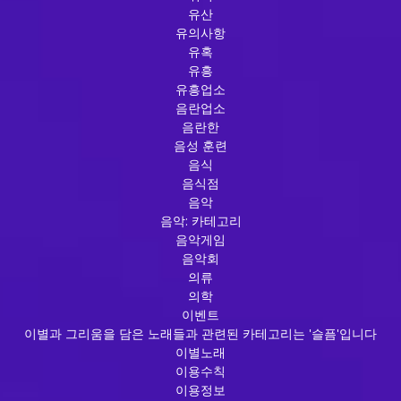
유산
유의사항
유혹
유흥
유흥업소
음란업소
음란한
음성 훈련
음식
음식점
음악
음악: 카테고리
음악게임
음악회
의류
의학
이벤트
이별과 그리움을 담은 노래들과 관련된 카테고리는 '슬픔'입니다
이별노래
이용수칙
이용정보