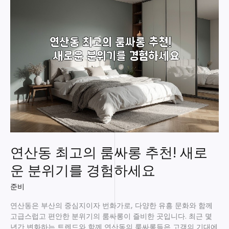
최
고
의
분
위
기
와
혜
택
지
금
바
로
확
연산동 최고의 룸싸롱 추천! 새로
인
하
운 분위기를 경험하세요
세
요
준비
연산동은 부산의 중심지이자 번화가로, 다양한 유흥 문화와 함께
고급스럽고 편안한 분위기의 룸싸롱이 즐비한 곳입니다. 최근 몇
년간 변화하는 트렌드와 함께 연산동의 룸싸롱들은 고객의 기대에