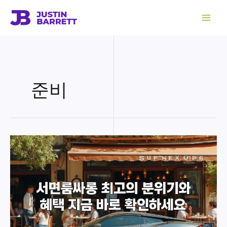
콘
텐
츠
로
건
너
뛰
기
준비