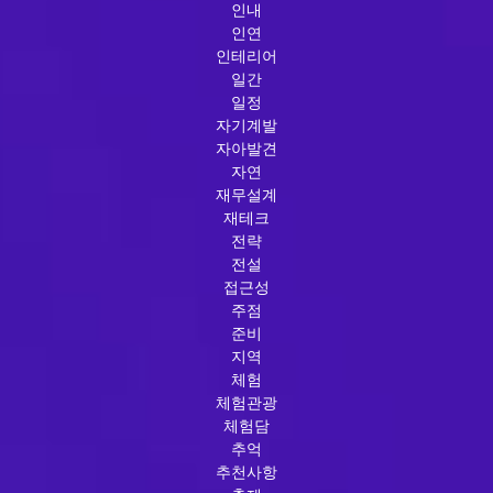
인내
인연
인테리어
일간
일정
자기계발
자아발견
자연
재무설계
재테크
전략
전설
접근성
주점
준비
지역
체험
체험관광
체험담
추억
추천사항