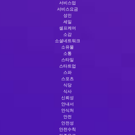
서비스업
서비스요금
성인
세일
셀프케어
소감
소셜네트워크
소유물
소통
스타일
스타트업
스파
스포츠
식당
식사
신뢰성
안내서
안식처
안전
안전성
안전수칙