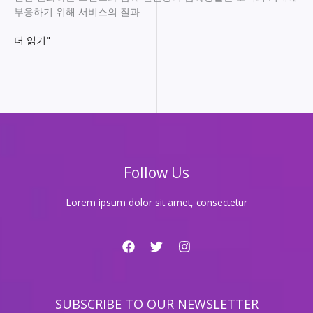
부응하기 위해 서비스의 질과
연
더 읽기"
산
동
최
고
의
룸
싸
롱
Follow Us
추
천!
새
Lorem ipsum dolor sit amet, consectetur
로
운
분
위
기
를
SUBSCRIBE TO OUR NEWSLETTER
경