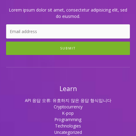
험
하
Lorem ipsum dolor sit amet, consectetur adipisicing elit, sed
세
do eiusmod.
요
SUBMIT
Learn
API 응답 오류: 유효하지 않은 응답 형식입니다
Cryptocurrency
K-pop
Programming
Technologies
Uncategorized