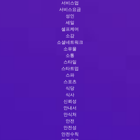
서비스업
서비스요금
성인
세일
셀프케어
소감
소셜네트워크
소유물
소통
스타일
스타트업
스파
스포츠
식당
식사
신뢰성
안내서
안식처
안전
안전성
안전수칙