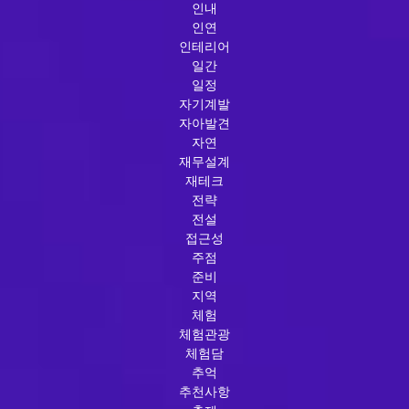
인내
인연
인테리어
일간
일정
자기계발
자아발견
자연
재무설계
재테크
전략
전설
접근성
주점
준비
지역
체험
체험관광
체험담
추억
추천사항