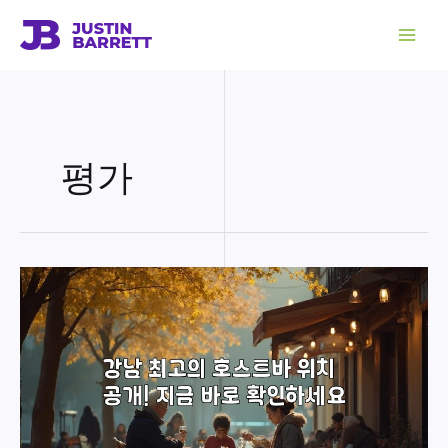
콘
텐
츠
로
건
너
뛰
기
평가