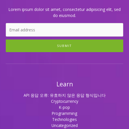
리
는
Lorem ipsum dolor sit amet, consectetur adipisicing elit, sed
비
do eiusmod.
밀
의
공
간!
SUBMIT
Learn
API 응답 오류: 유효하지 않은 응답 형식입니다
Cryptocurrency
K-pop
Programming
Technologies
Uncategorized