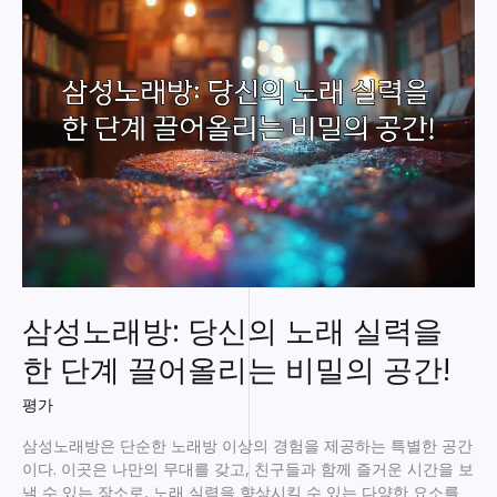
호
스
트
바
위
치
공
개!
지
금
바
로
확
인
삼성노래방: 당신의 노래 실력을
하
세
한 단계 끌어올리는 비밀의 공간!
요
평가
삼성노래방은 단순한 노래방 이상의 경험을 제공하는 특별한 공간
이다. 이곳은 나만의 무대를 갖고, 친구들과 함께 즐거운 시간을 보
낼 수 있는 장소로, 노래 실력을 향상시킬 수 있는 다양한 요소를