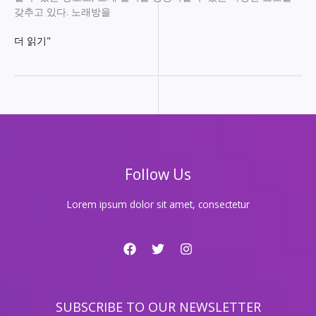
갖추고 있다. 노래방을
삼
더 읽기"
성
노
래
방:
당
신
의
노
Follow Us
래
실
력
Lorem ipsum dolor sit amet, consectetur
을
한
단
계
끌
어
SUBSCRIBE TO OUR NEWSLETTER
올