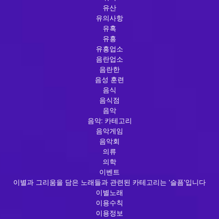
유산
유의사항
유혹
유흥
유흥업소
음란업소
음란한
음성 훈련
음식
음식점
음악
음악: 카테고리
음악게임
음악회
의류
의학
이벤트
이별과 그리움을 담은 노래들과 관련된 카테고리는 '슬픔'입니다
이별노래
이용수칙
이용정보