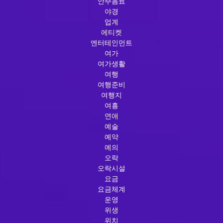
안주음료
야경
업계
에티켓
엔터테인먼트
여가
여가생활
여행
여행준비
여행지
여흥
연애
예술
예약
예의
오락
오락시설
요금
요금체계
운영
위생
위치