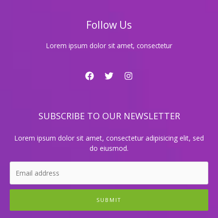
복
을
Follow Us
찾
는
비
Lorem ipsum dolor sit amet, consectetur
결
SUBSCRIBE TO OUR NEWSLETTER
Lorem ipsum dolor sit amet, consectetur adipisicing elit, sed
do eiusmod.
SUBMIT