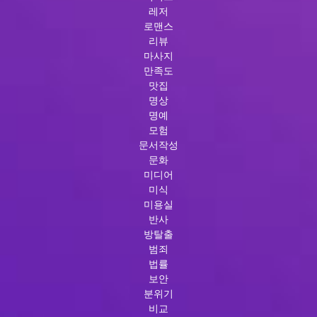
레저
로맨스
리뷰
마사지
만족도
맛집
명상
명예
모험
문서작성
문화
미디어
미식
미용실
반사
방탈출
범죄
법률
보안
분위기
비교