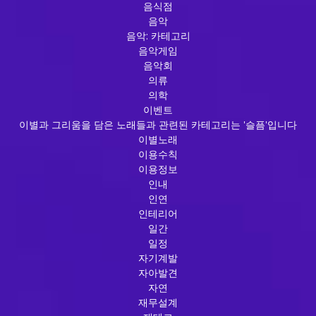
음식점
음악
음악: 카테고리
음악게임
음악회
의류
의학
이벤트
이별과 그리움을 담은 노래들과 관련된 카테고리는 '슬픔'입니다
이별노래
이용수칙
이용정보
인내
인연
인테리어
일간
일정
자기계발
자아발견
자연
재무설계