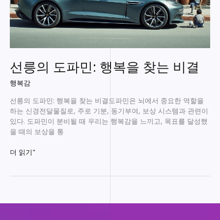
선릉의 도파민: 행복을 찾는 비결
행복감
선릉의 도파민: 행복을 찾는 비결도파민은 뇌에서 중요한 역할을
하는 신경전달물질로, 주로 기분, 동기부여, 보상 시스템과 관련이
있다. 도파민이 분비될 때 우리는 행복감을 느끼고, 목표를 달성했
을 때의 보상을 통
선
더 읽기"
릉
의
도
파
민:
행