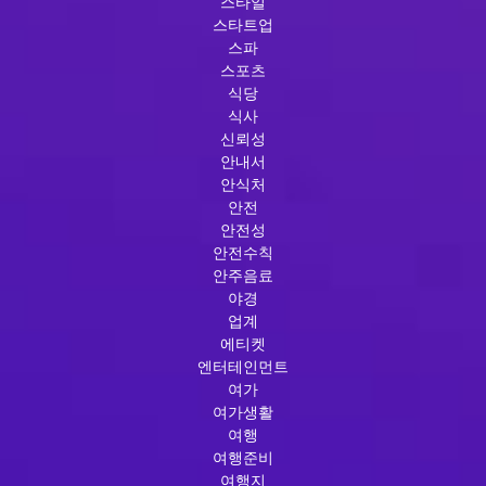
스타일
스타트업
스파
스포츠
식당
식사
신뢰성
안내서
안식처
안전
안전성
안전수칙
안주음료
야경
업계
에티켓
엔터테인먼트
여가
여가생활
여행
여행준비
여행지