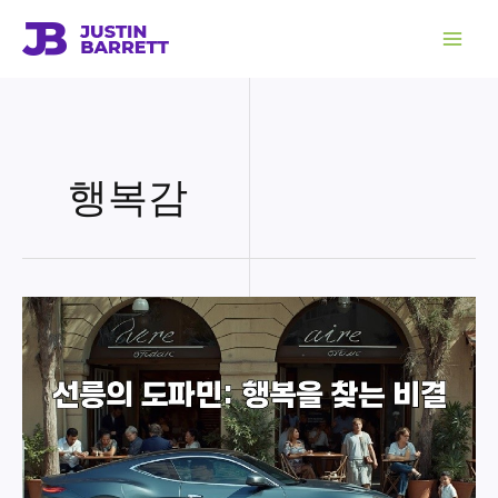
콘
텐
츠
로
건
너
뛰
기
행복감