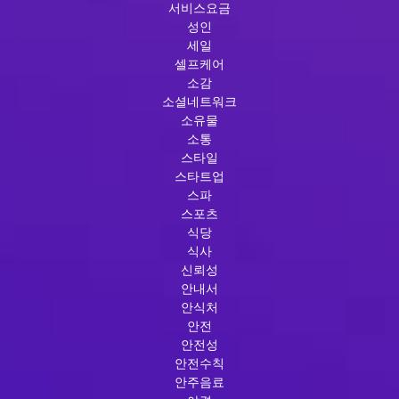
서비스요금
성인
세일
셀프케어
소감
소셜네트워크
소유물
소통
스타일
스타트업
스파
스포츠
식당
식사
신뢰성
안내서
안식처
안전
안전성
안전수칙
안주음료