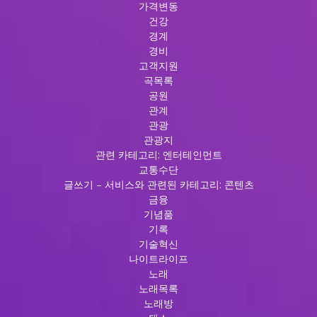
4.
가격변동
도
건강
파
경계
민
경비
과
고객지원
함
곡목록
께
공원
하
관계
는
관광
밤:
관광지
룸
관련 카테고리: 엔터테인먼트
싸
교통수단
롱
글쓰기 – 서비스와 관련된 카테고리: 콘텐츠
탐
금융
험
기념품
5.
기록
도
기술혁신
파
나이트라이프
민
노래
이
노래목록
넘
노래방
치