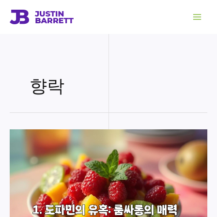
콘
텐
츠
로
건
너
뛰
기
향락