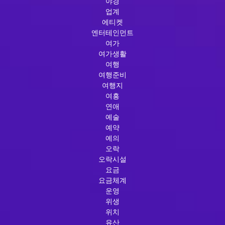
야경
업계
에티켓
엔터테인먼트
여가
여가생활
여행
여행준비
여행지
여흥
연애
예술
예약
예의
오락
오락시설
요금
요금체계
운영
위생
위치
유산