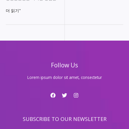
1.
더 읽기"
도
파
민
의
유
혹:
룸
싸
Follow Us
롱
의
매
Lorem ipsum dolor sit amet, consectetur
력
2.
도
파
민
을
SUBSCRIBE TO OUR NEWSLETTER
느
끼