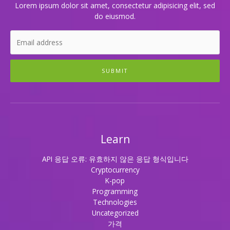
다:
Lorem ipsum dolor sit amet, consectetur adipisicing elit, sed
룸
do eiusmod.
싸
롱
의
비
밀
SUBMIT
3.
룸
싸
롱
에
서
Learn
찾
은
API 응답 오류: 유효하지 않은 응답 형식입니다
도
Cryptocurrency
파
K-pop
민
Programming
의
Technologies
순
Uncategorized
간
가격