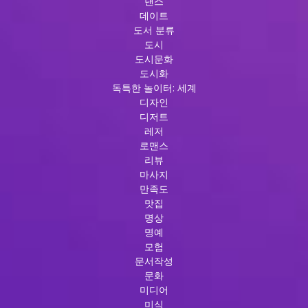
댄스
는
데이트
룸
도서 분류
싸
도시
롱
도시문화
의
도시화
세
독특한 놀이터: 세계
계
디자인
디저트
레저
로맨스
리뷰
마사지
만족도
맛집
명상
명예
모험
문서작성
문화
미디어
미식