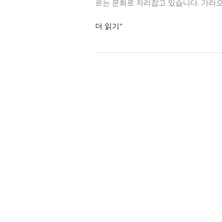
르는 문화로 자리잡고 있습니다. 가라오
강
더 읽기"
남
구
청
가
라
오
케
Follow Us
요
Lorem ipsum dolor sit amet, consectetur
금
비
교