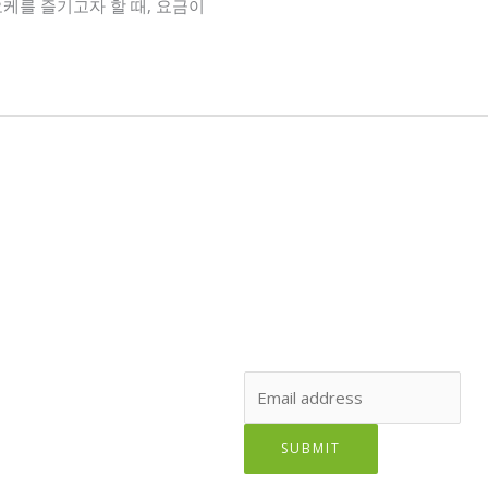
케를 즐기고자 할 때, 요금이
SUBSCRIBE TO OUR NEWSLET
Lorem ipsum dolor sit amet, cons
Email
SUBMIT
The form has been submitted suc