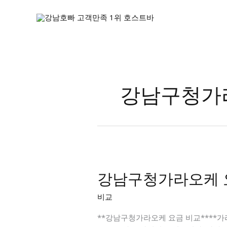
콘
텐
츠
로
건
너
뛰
강남구청가
기
강남구청가라오케 
비교
**강남구청가라오케 요금 비교****