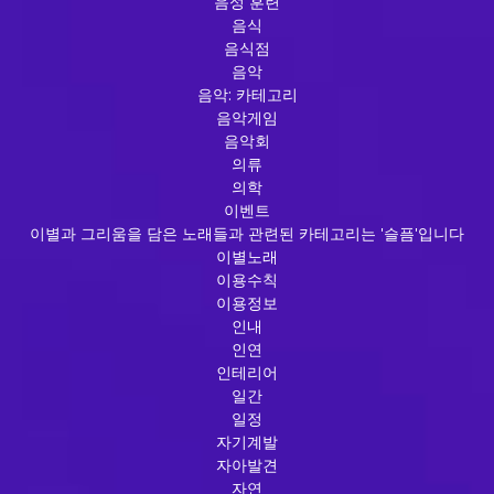
음성 훈련
음식
음식점
음악
음악: 카테고리
음악게임
음악회
의류
의학
이벤트
이별과 그리움을 담은 노래들과 관련된 카테고리는 '슬픔'입니다
이별노래
이용수칙
이용정보
인내
인연
인테리어
일간
일정
자기계발
자아발견
자연