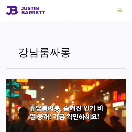
콘
텐
츠
로
건
너
뛰
기
강남룸싸롱