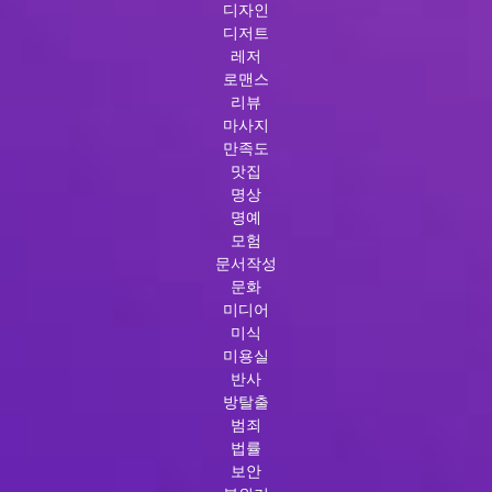
디자인
디저트
레저
로맨스
리뷰
마사지
만족도
맛집
명상
명예
모험
문서작성
문화
미디어
미식
미용실
반사
방탈출
범죄
법률
보안