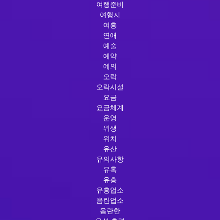
여행준비
여행지
여흥
연애
예술
예약
예의
오락
오락시설
요금
요금체계
운영
위생
위치
유산
유의사항
유혹
유흥
유흥업소
음란업소
음란한