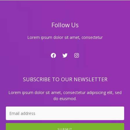
숨
겨
진
인
Follow Us
기
비
밀
Lorem ipsum dolor sit amet, consectetur
공
개!
지
금
확
인
SUBSCRIBE TO OUR NEWSLETTER
하
세
요!
Lorem ipsum dolor sit amet, consectetur adipisicing elit, sed
do eiusmod.
SUBMIT