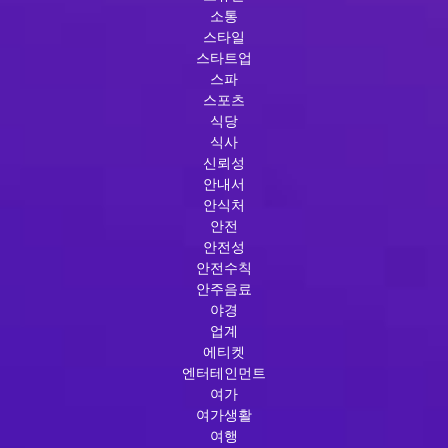
소통
스타일
스타트업
스파
스포츠
식당
식사
신뢰성
안내서
안식처
안전
안전성
안전수칙
안주음료
야경
업계
에티켓
엔터테인먼트
여가
여가생활
여행