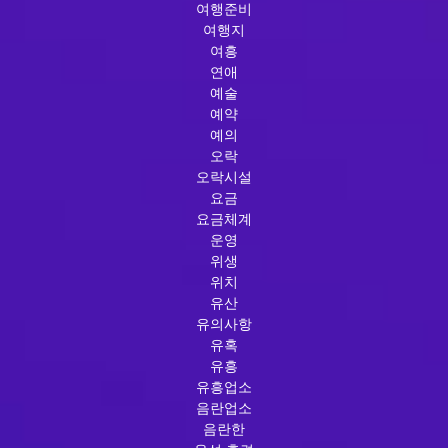
여행준비
여행지
여흥
연애
예술
예약
예의
오락
오락시설
요금
요금체계
운영
위생
위치
유산
유의사항
유혹
유흥
유흥업소
음란업소
음란한