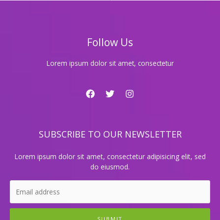
당
신
의
꿈
Follow Us
이
이
루
Lorem ipsum dolor sit amet, consectetur
어
지
는
곳!
지
금
SUBSCRIBE TO OUR NEWSLETTER
확
인
하
Lorem ipsum dolor sit amet, consectetur adipisicing elit, sed
세
do eiusmod.
요!
SUBMIT