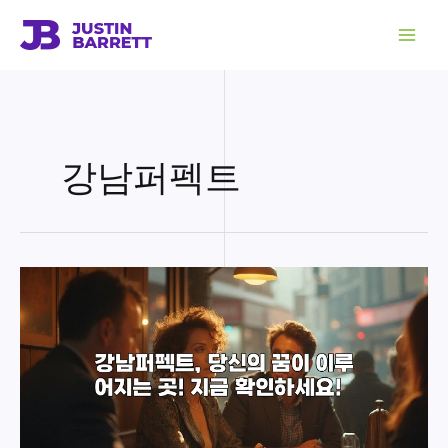
콘
텐
츠
로
건
너
뛰
기
강남퍼펙트