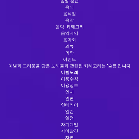
음성 훈련
음식
음식점
음악
음악: 카테고리
음악게임
음악회
의류
의학
이벤트
이별과 그리움을 담은 노래들과 관련된 카테고리는 '슬픔'입니다
이별노래
이용수칙
이용정보
인내
인연
인테리어
일간
일정
자기계발
자아발견
자연