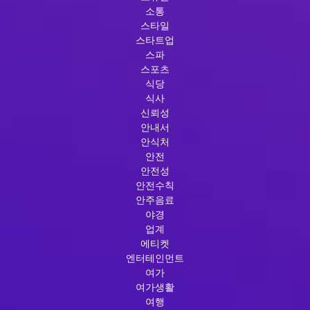
소통
스타일
스타트업
스파
스포츠
식당
식사
신뢰성
안내서
안식처
안전
안전성
안전수칙
안주음료
야경
업계
에티켓
엔터테인먼트
여가
여가생활
여행