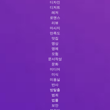
디자인
디저트
레저
로맨스
리뷰
마사지
만족도
맛집
명상
명예
모험
문서작성
문화
미디어
미식
미용실
반사
방탈출
범죄
법률
보안