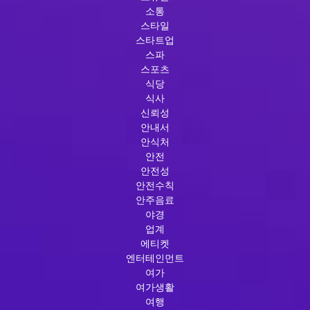
소통
스타일
스타트업
스파
스포츠
식당
식사
신뢰성
안내서
안식처
안전
안전성
안전수칙
안주음료
야경
업계
에티켓
엔터테인먼트
여가
여가생활
여행