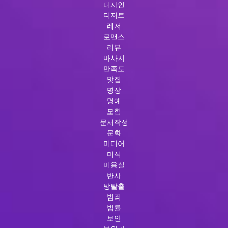
디자인
디저트
레저
로맨스
리뷰
마사지
만족도
맛집
명상
명예
모험
문서작성
문화
미디어
미식
미용실
반사
방탈출
범죄
법률
보안