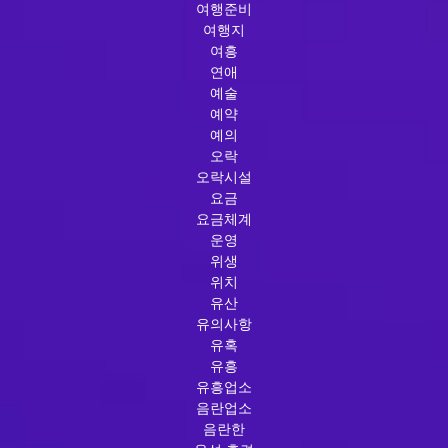
여행준비
여행지
여흥
연애
예술
예약
예의
오락
오락시설
요금
요금체계
운영
위생
위치
유산
유의사항
유혹
유흥
유흥업소
음란업소
음란한