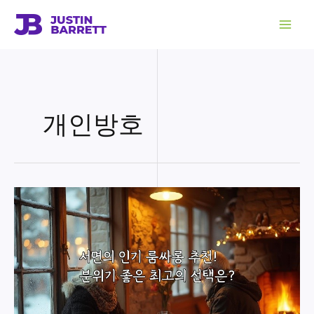
콘
텐
츠
로
건
너
뛰
기
개인방호