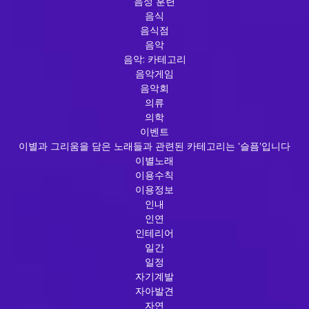
음성 훈련
음식
음식점
음악
음악: 카테고리
음악게임
음악회
의류
의학
이벤트
이별과 그리움을 담은 노래들과 관련된 카테고리는 '슬픔'입니다
이별노래
이용수칙
이용정보
인내
인연
인테리어
일간
일정
자기계발
자아발견
자연