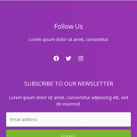
룸
싸
롱
추
Follow Us
천!
분
위
Lorem ipsum dolor sit amet, consectetur
기
좋
은
최
고
의
SUBSCRIBE TO OUR NEWSLETTER
선
택
은?
Lorem ipsum dolor sit amet, consectetur adipisicing elit, sed
do eiusmod.
SUBMIT