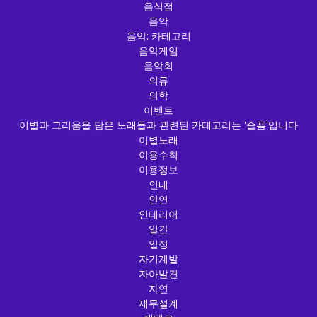
음식점
음악
음악: 카테고리
음악게임
음악회
의류
의학
이벤트
이별과 그리움을 담은 노래들과 관련된 카테고리는 '슬픔'입니다
이별노래
이용수칙
이용정보
인내
인연
인테리어
일간
일정
자기계발
자아발견
자연
재무설계