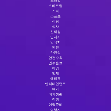
스타일
스타트업
스파
스포츠
식당
식사
신뢰성
안내서
안식처
안전
안전성
안전수칙
안주음료
야경
업계
에티켓
엔터테인먼트
여가
여가생활
여행
여행준비
여행지