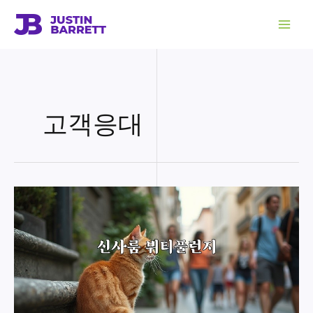
콘
텐
츠
로
건
너
뛰
기
고객응대