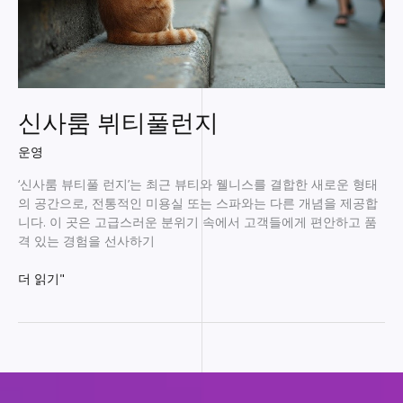
신사룸 뷔티풀런지
운영
‘신사룸 뷰티풀 런지’는 최근 뷰티와 웰니스를 결합한 새로운 형태
의 공간으로, 전통적인 미용실 또는 스파와는 다른 개념을 제공합
니다. 이 곳은 고급스러운 분위기 속에서 고객들에게 편안하고 품
격 있는 경험을 선사하기
신
더 읽기"
사
룸
뷔
티
풀
런