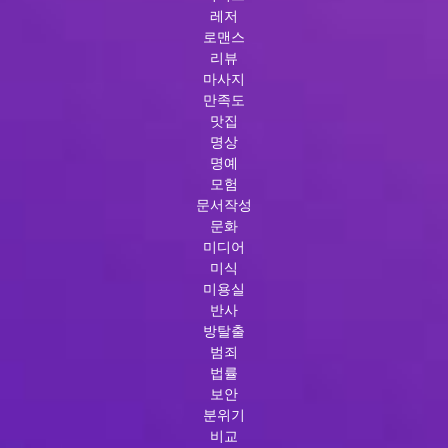
레저
로맨스
리뷰
마사지
만족도
맛집
명상
명예
모험
문서작성
문화
미디어
미식
미용실
반사
방탈출
범죄
법률
보안
분위기
비교