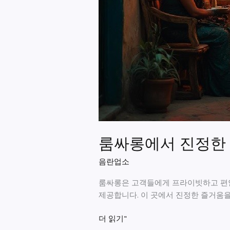
룸싸롱에서 진정한
음란업소
룸싸롱은 고객들에게 프라이빗하고 편안
제공합니다. 이 곳에서 진정한 즐거움을
룸
더 읽기"