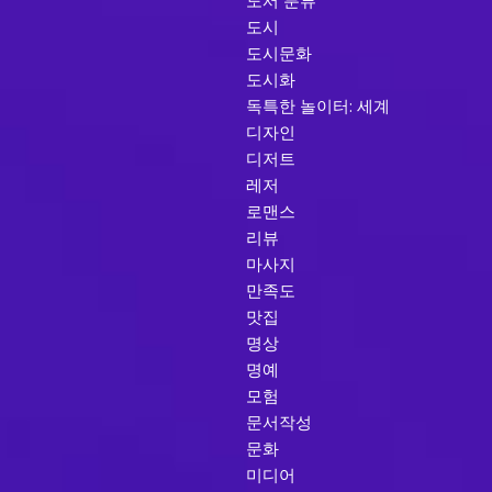
도서 분류
도시
도시문화
도시화
독특한 놀이터: 세계
디자인
디저트
레저
로맨스
리뷰
마사지
만족도
맛집
명상
명예
모험
문서작성
문화
미디어