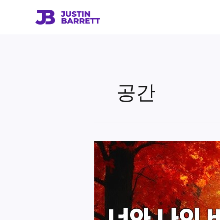
콘
텐
츠
로
건
너
뛰
공간
기