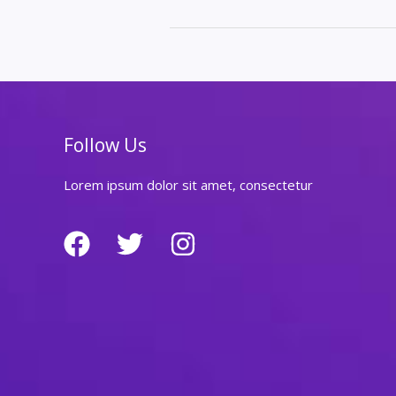
싸
롱
에
서
진
정
한
Follow Us
즐
거
Lorem ipsum dolor sit amet, consectetur
움
을
찾
아
보
세
요!