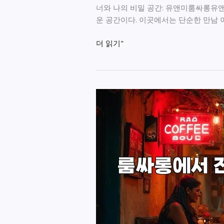
너와 나의 비밀 공간: 유앤미룸싸롱유앤
운 공간이다. 이곳에서는 단순한 만남 
너
더 읽기"
와
나
의
비
밀
공
간:
유
앤
미
룸
싸
롱