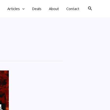
검
Articles
Deals
About
Contact
색