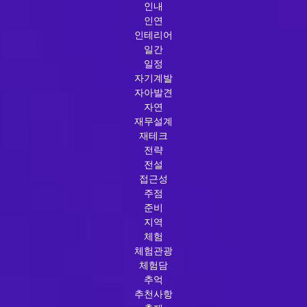
인내
인연
인테리어
일간
일정
자기계발
자아발견
자연
재무설계
재테크
전략
전설
접근성
주점
준비
지역
체험
체험관광
체험담
추억
추천사항