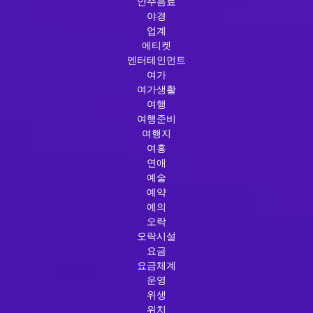
안주음료
야경
업계
에티켓
엔터테인먼트
여가
여가생활
여행
여행준비
여행지
여흥
연애
예술
예약
예의
오락
오락시설
요금
요금체계
운영
위생
위치