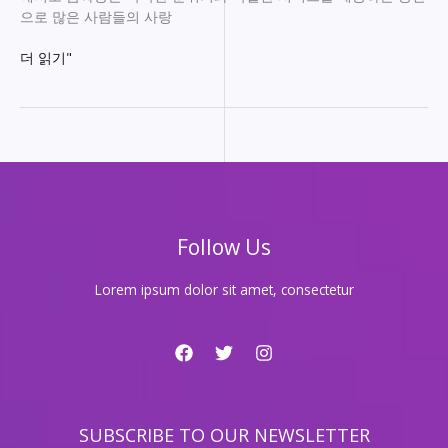
으로 많은 사람들의 사랑
강
더 읽기"
남
룸
싸
롱
에
서
특
별
Follow Us
한
경
험
Lorem ipsum dolor sit amet, consectetur
을
즐
기
는
법!
SUBSCRIBE TO OUR NEWSLETTER