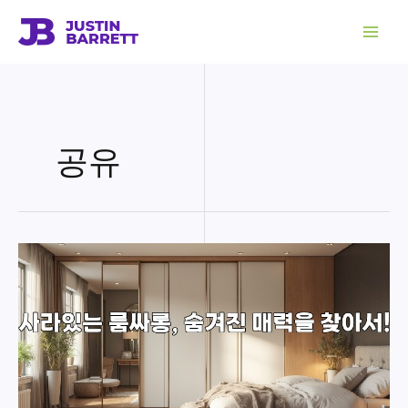
콘
텐
츠
로
건
너
뛰
기
공유