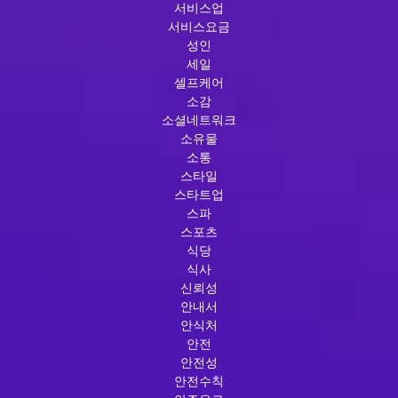
서비스업
서비스요금
성인
세일
셀프케어
소감
소셜네트워크
소유물
소통
스타일
스타트업
스파
스포츠
식당
식사
신뢰성
안내서
안식처
안전
안전성
안전수칙