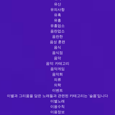
유산
유의사항
유혹
유흥
유흥업소
음란업소
음란한
음성 훈련
음식
음식점
음악
음악: 카테고리
음악게임
음악회
의류
의학
이벤트
이별과 그리움을 담은 노래들과 관련된 카테고리는 '슬픔'입니다
이별노래
이용수칙
이용정보