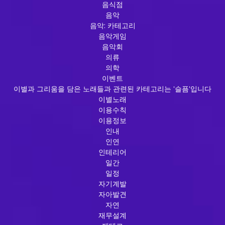
음식점
음악
음악: 카테고리
음악게임
음악회
의류
의학
이벤트
이별과 그리움을 담은 노래들과 관련된 카테고리는 '슬픔'입니다
이별노래
이용수칙
이용정보
인내
인연
인테리어
일간
일정
자기계발
자아발견
자연
재무설계