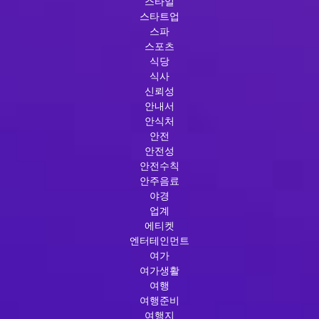
스타일
스타트업
스파
스포츠
식당
식사
신뢰성
안내서
안식처
안전
안전성
안전수칙
안주음료
야경
업계
에티켓
엔터테인먼트
여가
여가생활
여행
여행준비
여행지