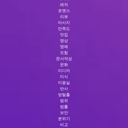
레저
로맨스
리뷰
마사지
만족도
맛집
명상
명예
모험
문서작성
문화
미디어
미식
미용실
반사
방탈출
범죄
법률
보안
분위기
비교