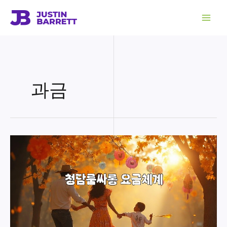
콘
텐
츠
로
건
너
뛰
기
과금