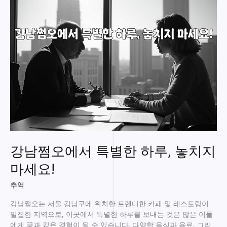
호
스
트
바
에
서
만
나
는
특
별
한
밤!
강남쩜오에서 특별한 하루, 놓치지
마세요!
추억
강남쩜오는 서울 강남구에 위치한 트렌디한 카페 및 레스토랑이
밀집한 지역으로, 이곳에서 특별한 하루를 보내는 것은 많은 이들
에게 꿈과 같은 경험이 될 수 있습니다. 다양한 음식과 음료, 그리