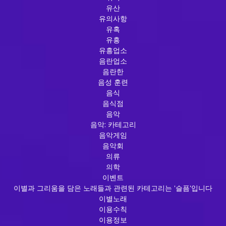
유산
유의사항
유혹
유흥
유흥업소
음란업소
음란한
음성 훈련
음식
음식점
음악
음악: 카테고리
음악게임
음악회
의류
의학
이벤트
이별과 그리움을 담은 노래들과 관련된 카테고리는 '슬픔'입니다
이별노래
이용수칙
이용정보