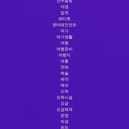
안주음료
야경
업계
에티켓
엔터테인먼트
여가
여가생활
여행
여행준비
여행지
여흥
연애
예술
예약
예의
오락
오락시설
요금
요금체계
운영
위생
위치