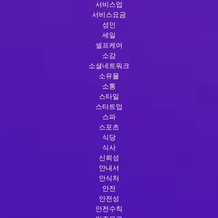
서비스업
서비스요금
성인
세일
셀프케어
소감
소셜네트워크
소유물
소통
스타일
스타트업
스파
스포츠
식당
식사
신뢰성
안내서
안식처
안전
안전성
안전수칙