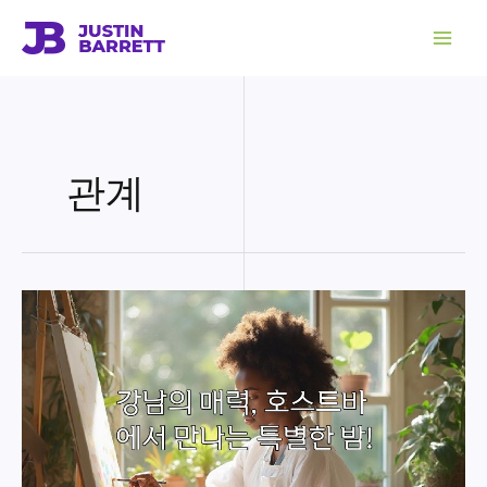
콘
텐
츠
로
건
너
뛰
기
관계