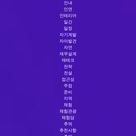
인내
인연
인테리어
일간
일정
자기계발
자아발견
자연
재무설계
재테크
전략
전설
접근성
주점
준비
지역
체험
체험관광
체험담
추억
추천사항