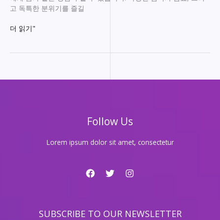
고 독특한 분위기를 즐길
강
더 읽기"
남
쩜
오
에
서
특
별
한
Follow Us
하
루,
놓
Lorem ipsum dolor sit amet, consectetur
치
지
마
세
요!
SUBSCRIBE TO OUR NEWSLETTER