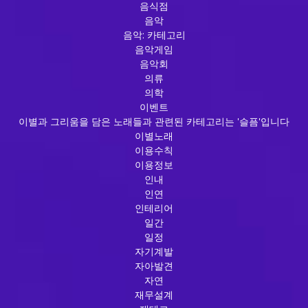
음식점
음악
음악: 카테고리
음악게임
음악회
의류
의학
이벤트
이별과 그리움을 담은 노래들과 관련된 카테고리는 '슬픔'입니다
이별노래
이용수칙
이용정보
인내
인연
인테리어
일간
일정
자기계발
자아발견
자연
재무설계