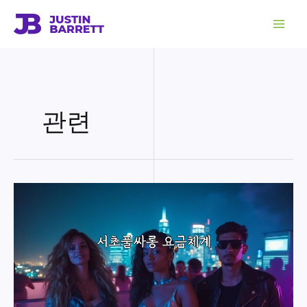
콘
텐
츠
로
건
너
뛰
기
관련