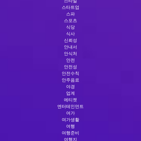
스타일
스타트업
스파
스포츠
식당
식사
신뢰성
안내서
안식처
안전
안전성
안전수칙
안주음료
야경
업계
에티켓
엔터테인먼트
여가
여가생활
여행
여행준비
여행지