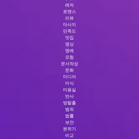
레저
로맨스
리뷰
마사지
만족도
맛집
명상
명예
모험
문서작성
문화
미디어
미식
미용실
반사
방탈출
범죄
법률
보안
분위기
비교