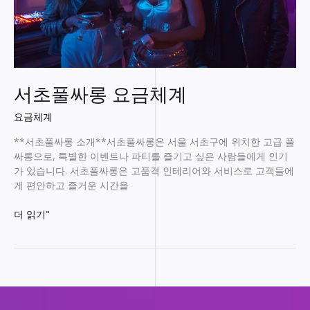
서초풀싸롱 요금체계
요금체계
**서초풀싸롱 소개**서초풀싸롱은 서울 서초구에 위치한 고급 풀
싸롱으로, 특별한 이벤트나 파티를 즐기고 싶은 사람들에게 인기
가 있습니다. 서초풀싸롱은 고품격 인테리어와 서비스로 고객들에
게 편안하고 즐거운 시간을
서
더 읽기"
초
풀
싸
롱
요
금