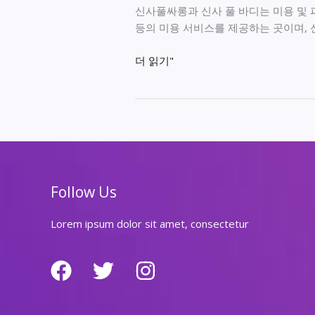
신사풀싸롱과 신사 풀 바디는 미용 및 
등의 미용 서비스를 제공하는 곳이며, 신
신
더 읽기"
사
풀
싸
롱
의
비
슷
Follow Us
한
제
Lorem ipsum dolor sit amet, consectetur
목
으
로
는
신
사