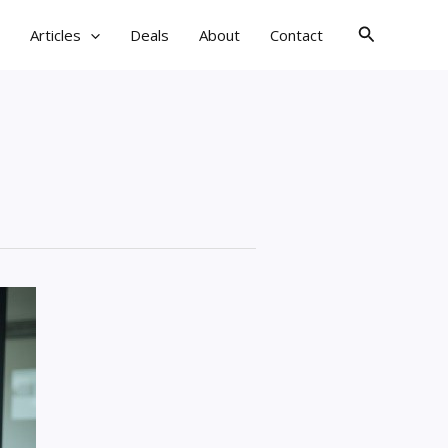
검
Articles
Deals
About
Contact
색