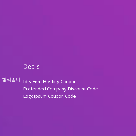
Deals
답 형식입니
IdeaFirm Hosting Coupon
Pretended Company Discount Code
LogoIpsum Coupon Code