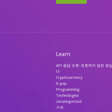
Learn
API 응답 오류: 유효하지 않은 응
다
Cryptocurrency
K-pop
Programming
Technologies
Uncategorized
가격