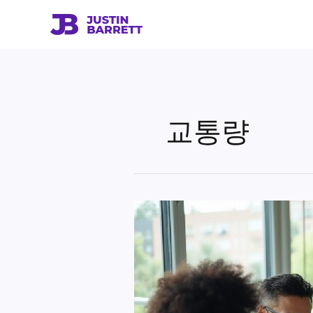
콘
텐
츠
로
건
너
뛰
교통량
기