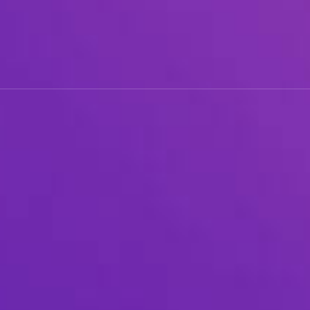
풀
바
디
가
있
을
수
있
습
니
다.