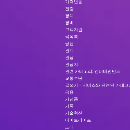
가격변동
건강
경계
경비
고객지원
곡목록
공원
관계
관광
관광지
관련 카테고리: 엔터테인먼트
교통수단
글쓰기 – 서비스와 관련된 카테고
금융
기념품
기록
기술혁신
나이트라이프
노래