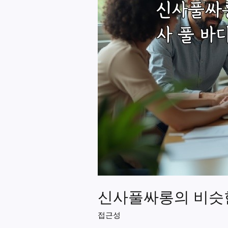
신사풀싸롱의 비슷한
접근성