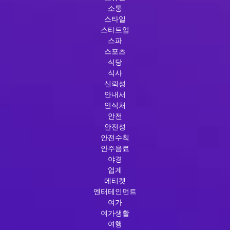
소통
스타일
스타트업
스파
스포츠
식당
식사
신뢰성
안내서
안식처
안전
안전성
안전수칙
안주음료
야경
업계
에티켓
엔터테인먼트
여가
여가생활
여행