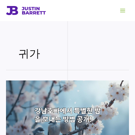
콘
텐
츠
로
건
너
뛰
기
귀가