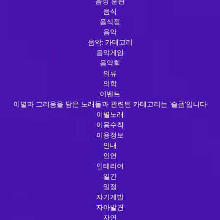
음성 훈련
음식
음식점
음악
음악: 카테고리
음악게임
음악회
의류
의학
이벤트
이별과 그리움을 담은 노래들과 관련된 카테고리는 '슬픔'입니다
이별노래
이용수칙
이용정보
인내
인연
인테리어
일간
일정
자기계발
자아발견
자연