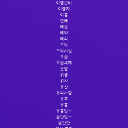
여행준비
여행지
여흥
연애
예술
예약
예의
오락
오락시설
요금
요금체계
운영
위생
위치
유산
유의사항
유혹
유흥
유흥업소
음란업소
음란한