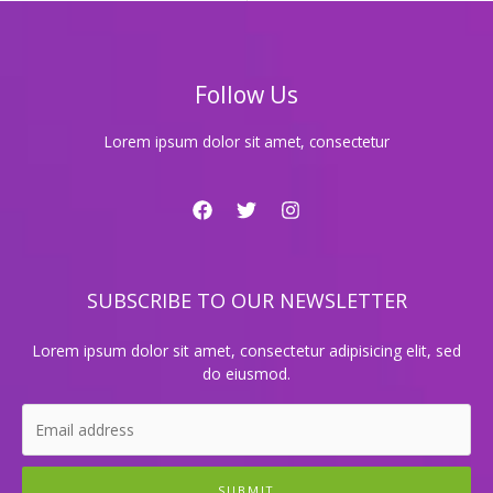
서
특
별
한
Follow Us
밤
을
보
Lorem ipsum dolor sit amet, consectetur
내
는
방
법
공
개!
SUBSCRIBE TO OUR NEWSLETTER
Lorem ipsum dolor sit amet, consectetur adipisicing elit, sed
do eiusmod.
SUBMIT