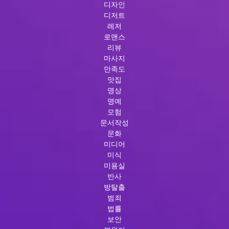
디자인
디저트
레저
로맨스
리뷰
마사지
만족도
맛집
명상
명예
모험
문서작성
문화
미디어
미식
미용실
반사
방탈출
범죄
법률
보안