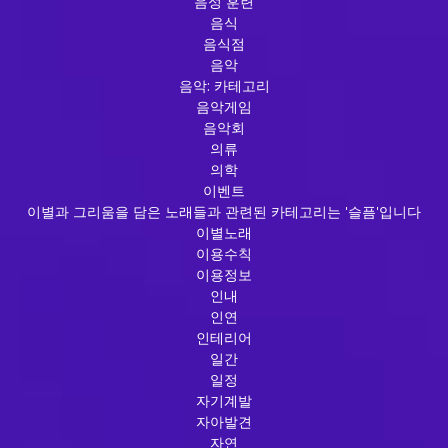
음성 훈련
음식
음식점
음악
음악: 카테고리
음악게임
음악회
의류
의학
이벤트
이별과 그리움을 담은 노래들과 관련된 카테고리는 '슬픔'입니다
이별노래
이용수칙
이용정보
인내
인연
인테리어
일간
일정
자기계발
자아발견
자연