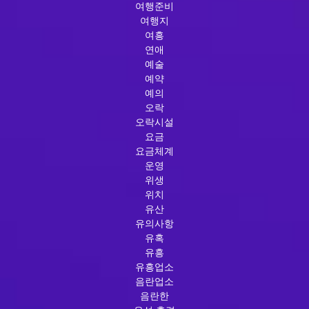
여행준비
여행지
여흥
연애
예술
예약
예의
오락
오락시설
요금
요금체계
운영
위생
위치
유산
유의사항
유혹
유흥
유흥업소
음란업소
음란한