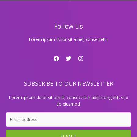
트
렌
드,
당
Follow Us
신
의
밤
Lorem ipsum dolor sit amet, consectetur
을
빛
낼
럭
셔
리
SUBSCRIBE TO OUR NEWSLETTER
한
공
간
Lorem ipsum dolor sit amet, consectetur adipisicing elit, sed
do eiusmod.
SUBMIT