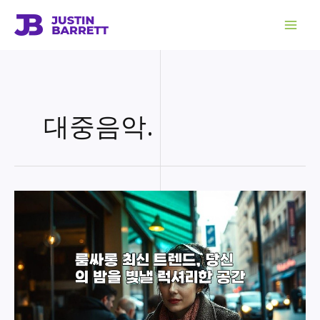
콘
텐
츠
로
건
너
뛰
기
대중음악.