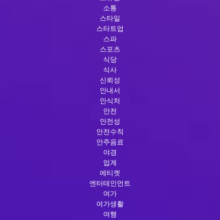
소통
스타일
스타트업
스파
스포츠
식당
식사
신뢰성
안내서
안식처
안전
안전성
안전수칙
안주음료
야경
업계
에티켓
엔터테인먼트
여가
여가생활
여행