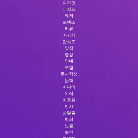
디자인
디저트
레저
로맨스
리뷰
마사지
만족도
맛집
명상
명예
모험
문서작성
문화
미디어
미식
미용실
반사
방탈출
범죄
법률
보안