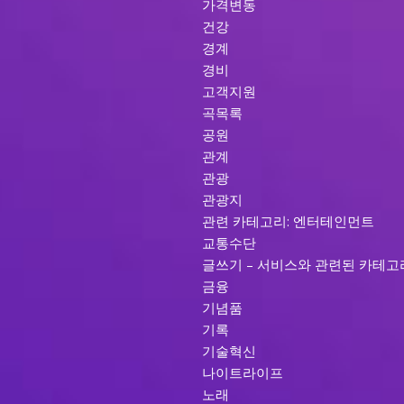
가격변동
건강
경계
경비
고객지원
곡목록
공원
관계
관광
관광지
관련 카테고리: 엔터테인먼트
교통수단
글쓰기 – 서비스와 관련된 카테고
금융
기념품
기록
기술혁신
나이트라이프
노래