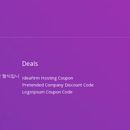
Deals
답 형식입니
IdeaFirm Hosting Coupon
Pretended Company Discount Code
LogoIpsum Coupon Code