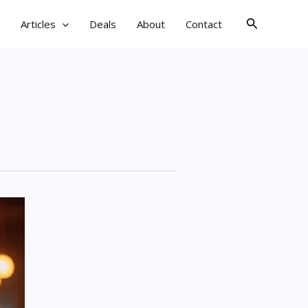
검
Articles
Deals
About
Contact
색