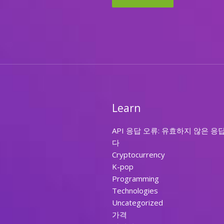
Learn
API 응답 오류: 유효하지 않은 응
다
Cryptocurrency
K-pop
Programming
Technologies
Uncategorized
가격