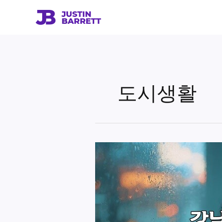
콘
텐
츠
로
건
너
뛰
도시생활
기