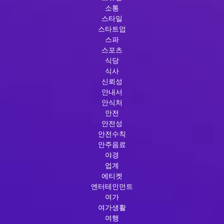
소통
스타일
스타트업
스파
스포츠
식당
식사
신뢰성
안내서
안식처
안전
안전성
안전수칙
안주음료
야경
업계
에티켓
엔터테인먼트
여가
여가생활
여행