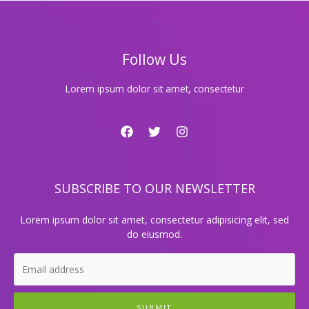
는
놀
이
터!
Follow Us
당
신
을
Lorem ipsum dolor sit amet, consectetur
위
한
특
별
한
놀
SUBSCRIBE TO OUR NEWSLETTER
이
기
회
Lorem ipsum dolor sit amet, consectetur adipisicing elit, sed
do eiusmod.
SUBMIT