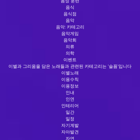
음성 훈련
음식
음식점
음악
음악: 카테고리
음악게임
음악회
의류
의학
이벤트
이별과 그리움을 담은 노래들과 관련된 카테고리는 '슬픔'입니다
이별노래
이용수칙
이용정보
인내
인연
인테리어
일간
일정
자기계발
자아발견
자연