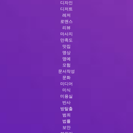
디자인
디저트
레저
로맨스
리뷰
마사지
만족도
맛집
명상
명예
모험
문서작성
문화
미디어
미식
미용실
반사
방탈출
범죄
법률
보안