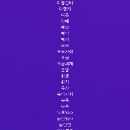
여행준비
여행지
여흥
연애
예술
예약
예의
오락
오락시설
요금
요금체계
운영
위생
위치
유산
유의사항
유혹
유흥
유흥업소
음란업소
음란한