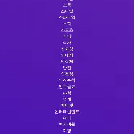
소통
스타일
스타트업
스파
스포츠
식당
식사
신뢰성
안내서
안식처
안전
안전성
안전수칙
안주음료
야경
업계
에티켓
엔터테인먼트
여가
여가생활
여행