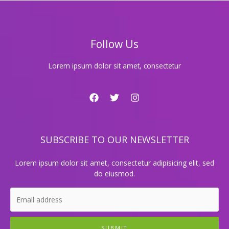
놓
치
면
후
Follow Us
회
할
메
Lorem ipsum dolor sit amet, consectetur
이
저
이
벤
트!
SUBSCRIBE TO OUR NEWSLETTER
Lorem ipsum dolor sit amet, consectetur adipisicing elit, sed
do eiusmod.
SUBMIT