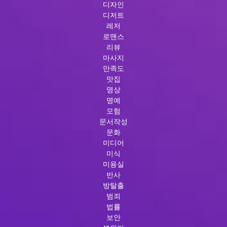
디자인
디저트
레저
로맨스
리뷰
마사지
만족도
맛집
명상
명예
모험
문서작성
문화
미디어
미식
미용실
반사
방탈출
범죄
법률
보안