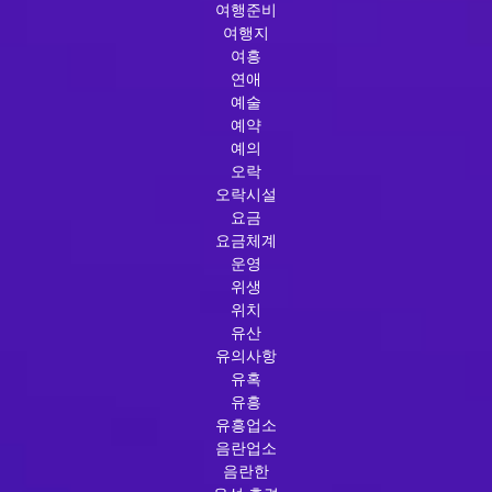
여행준비
여행지
여흥
연애
예술
예약
예의
오락
오락시설
요금
요금체계
운영
위생
위치
유산
유의사항
유혹
유흥
유흥업소
음란업소
음란한