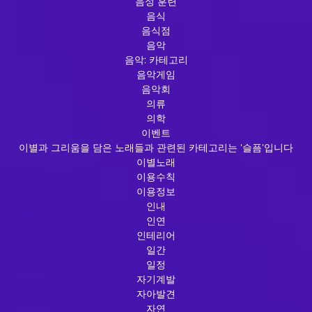
음성 훈련
음식
음식점
음악
음악: 카테고리
음악게임
음악회
의류
의학
이벤트
이별과 그리움을 담은 노래들과 관련된 카테고리는 '슬픔'입니다
이별노래
이용수칙
이용정보
인내
인연
인테리어
일간
일정
자기계발
자아발견
자연