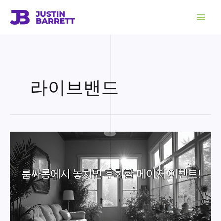
콘
텐
츠
로
건
너
뛰
기
라이브밴드