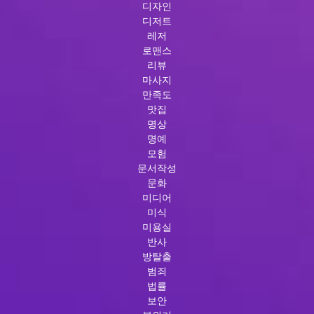
디자인
디저트
레저
로맨스
리뷰
마사지
만족도
맛집
명상
명예
모험
문서작성
문화
미디어
미식
미용실
반사
방탈출
범죄
법률
보안