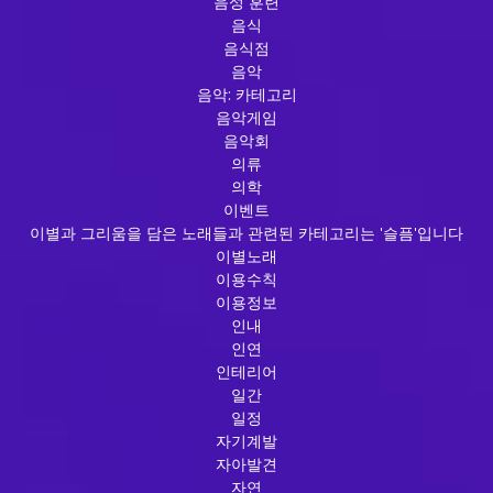
음성 훈련
음식
음식점
음악
음악: 카테고리
음악게임
음악회
의류
의학
이벤트
이별과 그리움을 담은 노래들과 관련된 카테고리는 '슬픔'입니다
이별노래
이용수칙
이용정보
인내
인연
인테리어
일간
일정
자기계발
자아발견
자연