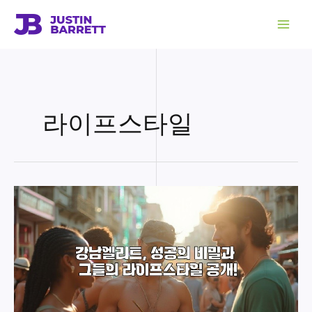
콘
텐
츠
로
건
너
뛰
기
라이프스타일