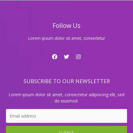
성
공
의
비
Follow Us
밀
과
그
Lorem ipsum dolor sit amet, consectetur
들
의
라
이
프
스
SUBSCRIBE TO OUR NEWSLETTER
타
일
공
Lorem ipsum dolor sit amet, consectetur adipisicing elit, sed
개!
do eiusmod.
SUBMIT