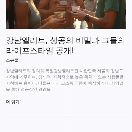
강남엘리트, 성공의 비밀과 그들의
라이프스타일 공개!
소유물
강남엘리트의 정의와 특징강남엘리트란 대한민국 서울의 강남구
지역에 거주하며, 경제적, 사회적으로 높은 위치에 있는 사람들을
지칭하는 용어다. 이들은 대개 고소득 직종에 종사하거나, 자영업
을 통해 성공적인 경영을
강
더 읽기"
남
엘
리
트,