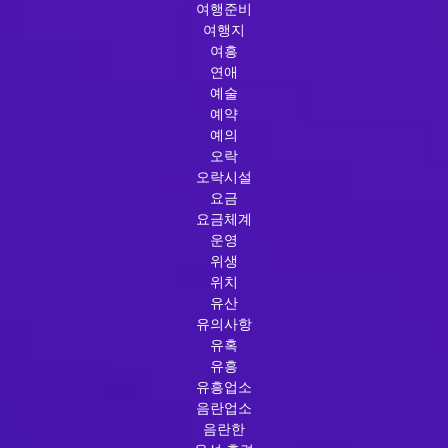
여행준비
여행지
여흥
연애
예술
예약
예의
오락
오락시설
요금
요금체계
운영
위생
위치
유산
유의사항
유혹
유흥
유흥업소
음란업소
음란한