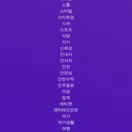
소통
스타일
스타트업
스파
스포츠
식당
식사
신뢰성
안내서
안식처
안전
안전성
안전수칙
안주음료
야경
업계
에티켓
엔터테인먼트
여가
여가생활
여행