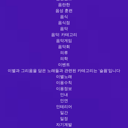
음란한
음성 훈련
음식
음식점
음악
음악: 카테고리
음악게임
음악회
의류
의학
이벤트
이별과 그리움을 담은 노래들과 관련된 카테고리는 '슬픔'입니다
이별노래
이용수칙
이용정보
인내
인연
인테리어
일간
일정
자기계발