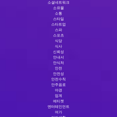
소셜네트워크
소유물
소통
스타일
스타트업
스파
스포츠
식당
식사
신뢰성
안내서
안식처
안전
안전성
안전수칙
안주음료
야경
업계
에티켓
엔터테인먼트
여가