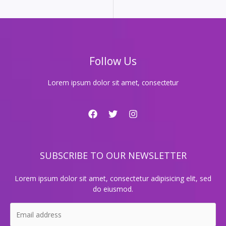
리
는
노
래
방
Follow Us
히
트
곡
Lorem ipsum dolor sit amet, consectetur
모
음,
당
신
의
목
SUBSCRIBE TO OUR NEWSLETTER
소
리
가
Lorem ipsum dolor sit amet, consectetur adipisicing elit, sed
빛
do eiusmod.
나
는
순