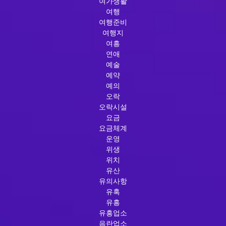
여가생활
여행
여행준비
여행지
여흥
연애
예술
예약
예의
오락
오락시설
요금
요금체계
운영
위생
위치
유산
유의사항
유혹
유흥
유흥업소
음란업소