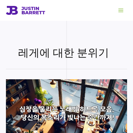
콘
텐
츠
로
건
너
뛰
기
레게에 대한 분위기