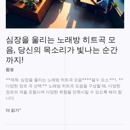
심장을 울리는 노래방 히트곡 모
음, 당신의 목소리가 빛나는 순간
까지!
팝송
**제목: 심장을 울리는 노래방 히트곡 모음****필수 요소:**1. **
다양한 장르 곡 선택:** 노래방 히트곡 모음을 구성할 때, 다양한
장르의 곡을 포함시켜 다양한 취향을 만족시킬 수 있도록 해야 합
니다.
심
더 읽기"
장
을
울