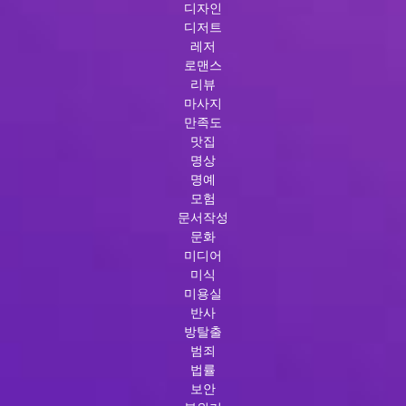
디자인
디저트
레저
로맨스
리뷰
마사지
만족도
맛집
명상
명예
모험
문서작성
문화
미디어
미식
미용실
반사
방탈출
범죄
법률
보안