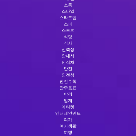
소통
스타일
스타트업
스파
스포츠
식당
식사
신뢰성
안내서
안식처
안전
안전성
안전수칙
안주음료
야경
업계
에티켓
엔터테인먼트
여가
여가생활
여행