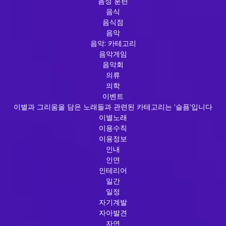
음성 훈련
음식
음식점
음악
음악: 카테고리
음악게임
음악회
의류
의학
이벤트
이별과 그리움을 담은 노래들과 관련된 카테고리는 '슬픔'입니다
이별노래
이용수칙
이용정보
인내
인연
인테리어
일간
일정
자기계발
자아발견
자연