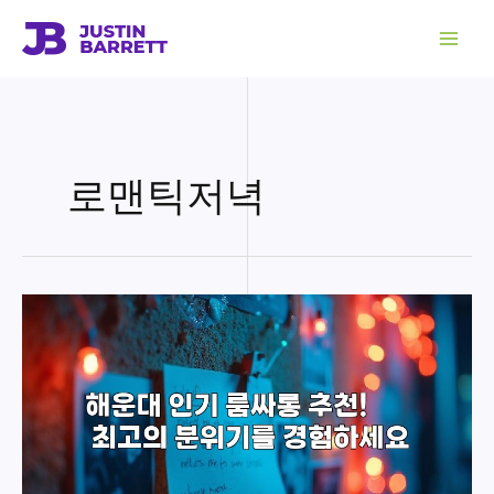
콘
텐
츠
로
건
너
뛰
기
로맨틱저녁