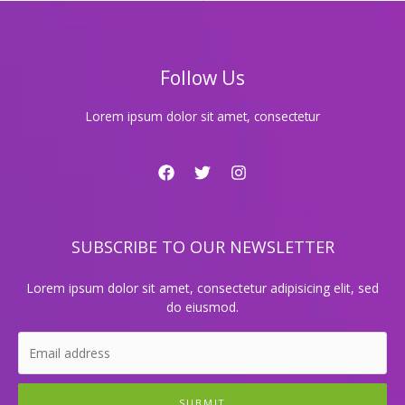
룸
싸
롱
추
Follow Us
천!
최
고
Lorem ipsum dolor sit amet, consectetur
의
분
위
기
를
경
SUBSCRIBE TO OUR NEWSLETTER
험
하
세
Lorem ipsum dolor sit amet, consectetur adipisicing elit, sed
요
do eiusmod.
SUBMIT