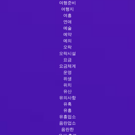
여행준비
여행지
여흥
연애
예술
예약
예의
오락
오락시설
요금
요금체계
운영
위생
위치
유산
유의사항
유혹
유흥
유흥업소
음란업소
음란한