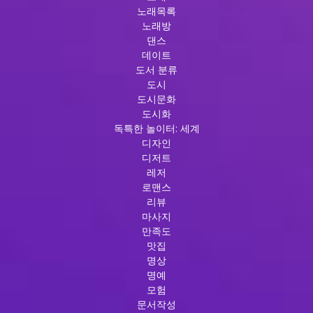
노래목록
노래방
댄스
데이트
도서 분류
도시
도시문화
도시화
독특한 놀이터: 세계
디자인
디저트
레저
로맨스
리뷰
마사지
만족도
맛집
명상
명예
모험
문서작성