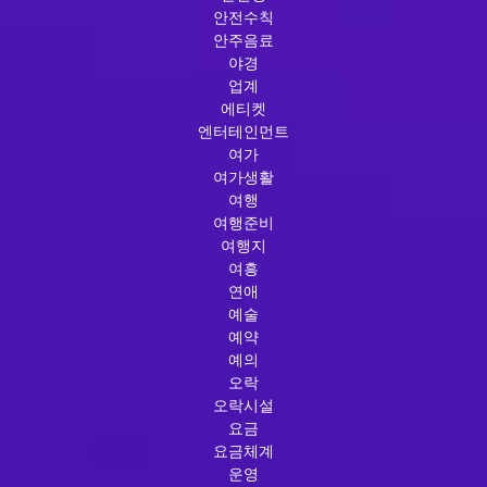
안전수칙
안주음료
야경
업계
에티켓
엔터테인먼트
여가
여가생활
여행
여행준비
여행지
여흥
연애
예술
예약
예의
오락
오락시설
요금
요금체계
운영