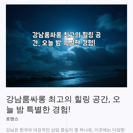
의
숨
겨
진
매
력
을
알
아
보
자!
당
신
만
의
강남룸싸롱 최고의 힐링 공간, 오
특
별
늘 밤 특별한 경험!
한
밤
로맨스
을
만
강남은 한국의 대표적인 상업 중심지 중 하나로, 이곳에는 다양한