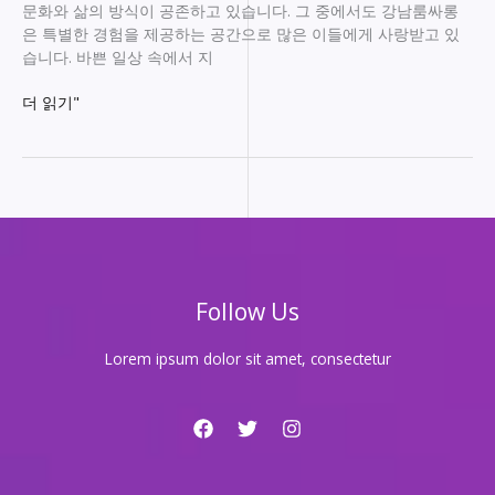
들
문화와 삶의 방식이 공존하고 있습니다. 그 중에서도 강남룸싸롱
어
은 특별한 경험을 제공하는 공간으로 많은 이들에게 사랑받고 있
보
습니다. 바쁜 일상 속에서 지
세
요!
강
더 읽기"
남
룸
싸
롱
최
고
의
힐
Follow Us
링
공
간,
Lorem ipsum dolor sit amet, consectetur
오
늘
밤
특
별