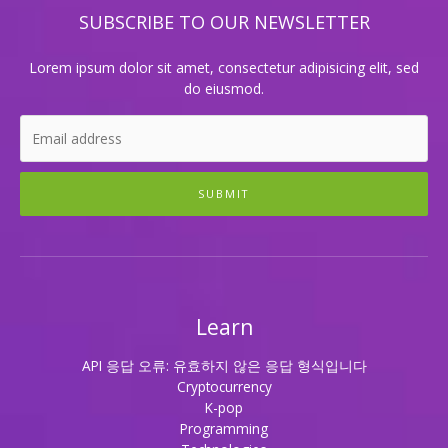
한
SUBSCRIBE TO OUR NEWSLETTER
경
험!
Lorem ipsum dolor sit amet, consectetur adipisicing elit, sed
do eiusmod.
SUBMIT
Learn
API 응답 오류: 유효하지 않은 응답 형식입니다
Cryptocurrency
K-pop
Programming