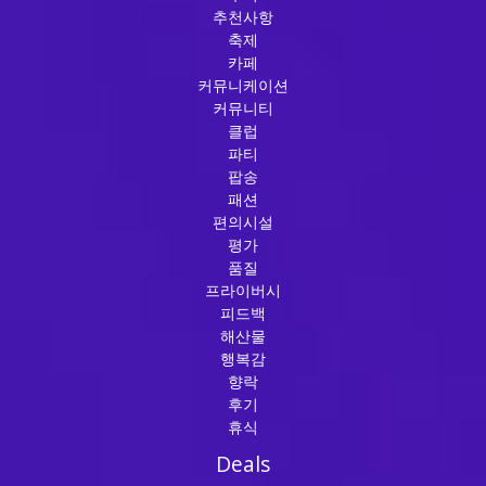
추천사항
축제
카페
커뮤니케이션
커뮤니티
클럽
파티
팝송
패션
편의시설
평가
품질
프라이버시
피드백
해산물
행복감
향락
후기
휴식
Deals