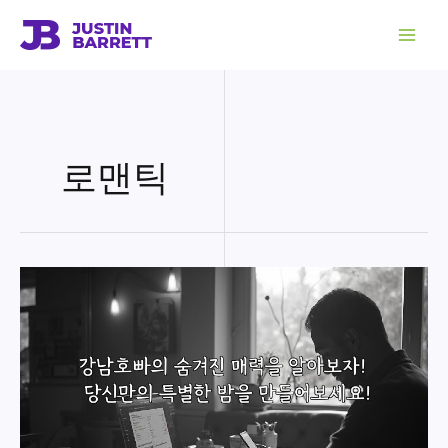
콘
텐
츠
로
건
너
뛰
기
로맨틱