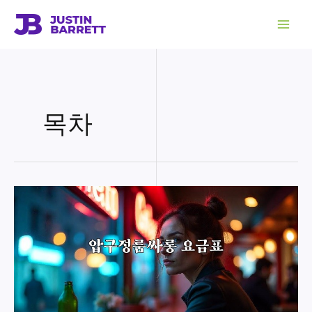
콘
텐
츠
로
건
너
뛰
기
목차