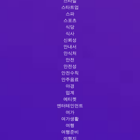
스타일
스타트업
스파
스포츠
식당
식사
신뢰성
안내서
안식처
안전
안전성
안전수칙
안주음료
야경
업계
에티켓
엔터테인먼트
여가
여가생활
여행
여행준비
여행지