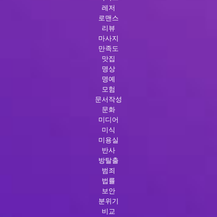
레저
로맨스
리뷰
마사지
만족도
맛집
명상
명예
모험
문서작성
문화
미디어
미식
미용실
반사
방탈출
범죄
법률
보안
분위기
비교