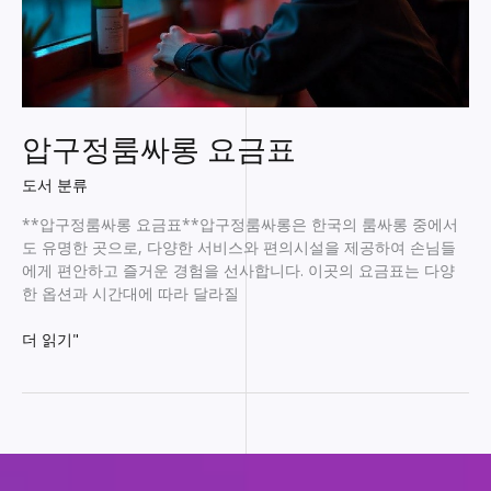
압구정룸싸롱 요금표
도서 분류
**압구정룸싸롱 요금표**압구정룸싸롱은 한국의 룸싸롱 중에서
도 유명한 곳으로, 다양한 서비스와 편의시설을 제공하여 손님들
에게 편안하고 즐거운 경험을 선사합니다. 이곳의 요금표는 다양
한 옵션과 시간대에 따라 달라질
압
더 읽기"
구
정
룸
싸
롱
요