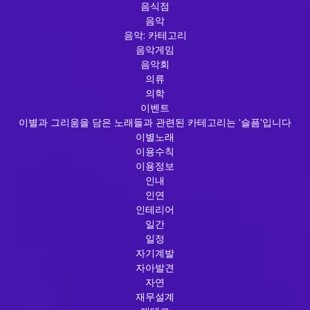
음식점
음악
음악: 카테고리
음악게임
음악회
의류
의학
이벤트
이별과 그리움을 담은 노래들과 관련된 카테고리는 '슬픔'입니다
이별노래
이용수칙
이용정보
인내
인연
인테리어
일간
일정
자기계발
자아발견
자연
재무설계